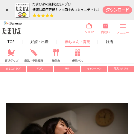
×
内祝い
SHOP
メニュー
TOP
妊娠・出産
赤ちゃん・育児
妊活
育児グッズ
病気・予防接種
離乳食
優待パス
ひよこクラブ
アプリ
SNS
キャンペーン
写真スタジオ