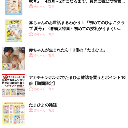
秋号』 4カ月～2才になるまで、育児に役立つ情報が
いっぱい！
赤ちゃん・育児
赤ちゃんのお世話まるわかり！『初めてのひよこクラ
ブ 夏号』〈巻頭大特集〉初めての授乳がうまくい
く！ おっぱい・ミルクの基本と夏のトラブル 解決テ
赤ちゃん・育児
ク
赤ちゃんが生まれたら！2冊の「たまひよ」
赤ちゃん・育児
アカチャンホンポでたまひよ雑誌を買うとポイント10
倍【期間限定】
赤ちゃん・育児
たまひよの雑誌
赤ちゃん・育児