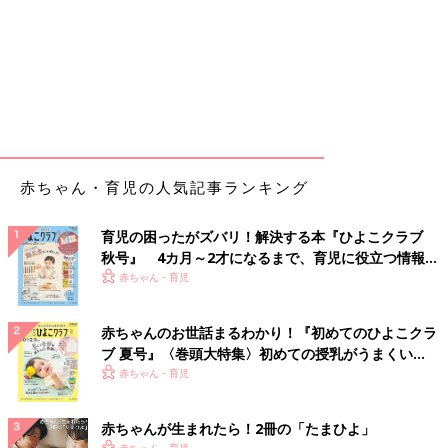
赤ちゃん・育児の人気記事ランキング
育児の困ったがズバリ！解決する本『ひよこクラブ
秋号』 4カ月～2才になるまで、育児に役立つ情報が
いっぱい！
赤ちゃん・育児
赤ちゃんのお世話まるわかり！『初めてのひよこクラ
ブ 夏号』〈巻頭大特集〉初めての授乳がうまくい
く！ おっぱい・ミルクの基本と夏のトラブル 解決テ
赤ちゃん・育児
ク
赤ちゃんが生まれたら！2冊の「たまひよ」
赤ちゃん・育児