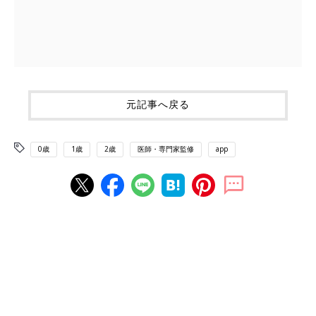
元記事へ戻る
0歳
1歳
2歳
医師・専門家監修
app