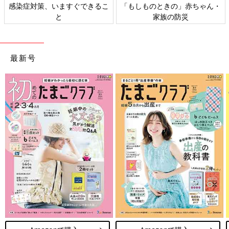
・
日本外来小児科学会リーフレッ
六星占術 細木かおりさんの人生
ト検討会
相談
最新号