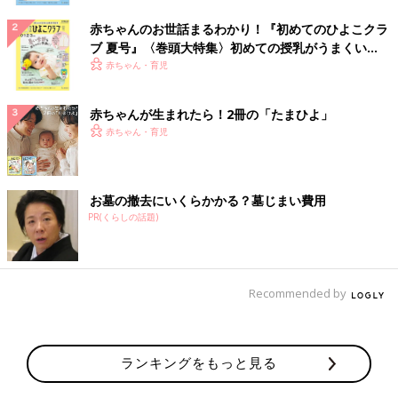
赤ちゃんのお世話まるわかり！『初めてのひよこクラ
ブ 夏号』〈巻頭大特集〉初めての授乳がうまくい
く！ おっぱい・ミルクの基本と夏のトラブル 解決テ
赤ちゃん・育児
ク
赤ちゃんが生まれたら！2冊の「たまひよ」
赤ちゃん・育児
お墓の撤去にいくらかかる？墓じまい費用
PR(くらしの話題)
Recommended by
ランキングをもっと見る