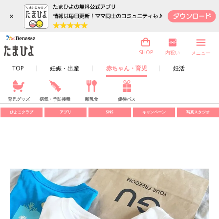
×
内祝い
SHOP
メニュー
TOP
妊娠・出産
赤ちゃん・育児
妊活
育児グッズ
病気・予防接種
離乳食
優待パス
ひよこクラブ
アプリ
SNS
キャンペーン
写真スタジオ