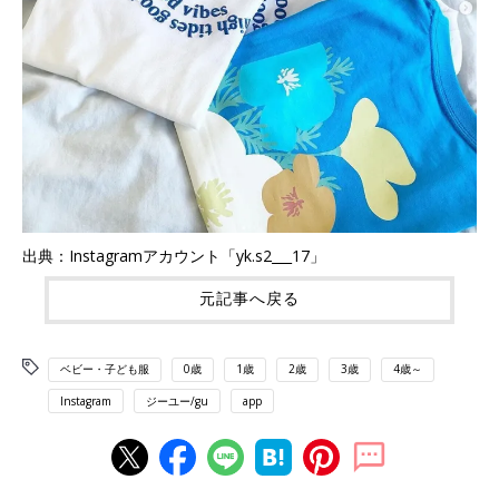
出典：Instagramアカウント「yk.s2___17」
元記事へ戻る
ベビー・子ども服
0歳
1歳
2歳
3歳
4歳～
Instagram
ジーユー/gu
app