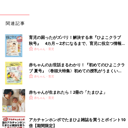
関連記事
育児の困ったがズバリ！解決する本『ひよこクラブ
秋号』 4カ月～2才になるまで、育児に役立つ情報が
いっぱい！
赤ちゃん・育児
赤ちゃんのお世話まるわかり！『初めてのひよこクラ
ブ 夏号』〈巻頭大特集〉初めての授乳がうまくい
く！ おっぱい・ミルクの基本と夏のトラブル 解決テ
赤ちゃん・育児
ク
赤ちゃんが生まれたら！2冊の「たまひよ」
赤ちゃん・育児
アカチャンホンポでたまひよ雑誌を買うとポイント10
倍【期間限定】