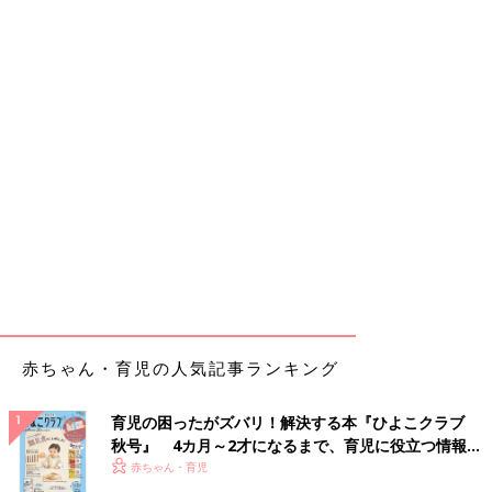
赤ちゃん・育児の人気記事ランキング
育児の困ったがズバリ！解決する本『ひよこクラブ
秋号』 4カ月～2才になるまで、育児に役立つ情報が
いっぱい！
赤ちゃん・育児