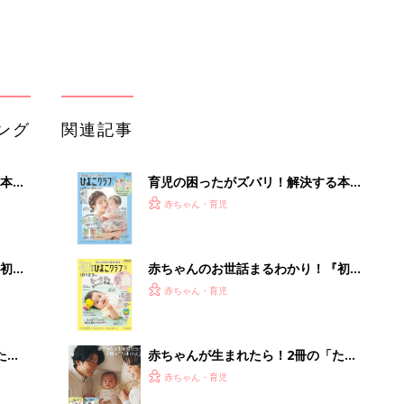
 お
集〉初めての授乳がうまくいく！ お
ブル
っぱい・ミルクの基本と夏のトラブル
解決テク
たま
赤ちゃんが生まれたら！2冊の「たま
ひよ」
赤ちゃん・育児
セリア「こんなのあったの？」「あの
』
お悩みを解決」今欲しい！入園・進級
赤ちゃん・育児
に使えるアイテム5選
色あせない名作も、最新作も！ママと
漫画のつきあい方
赤ちゃん・育児
楽しさいっぱい！北海道・ニセコで避
暑の夏旅 絶景とアクティビティが揃
う「ニセコ東...
PR（東急不動産）