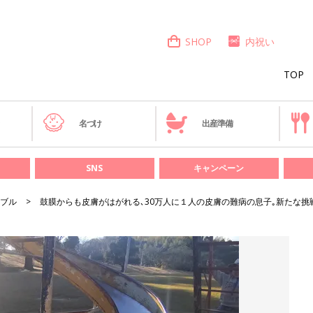
SHOP
内祝い
TOP
き
名づけ
出産準備
SNS
キャンペーン
ブル
鼓膜からも皮膚がはがれる､30万人に１人の皮膚の難病の息子｡新たな挑