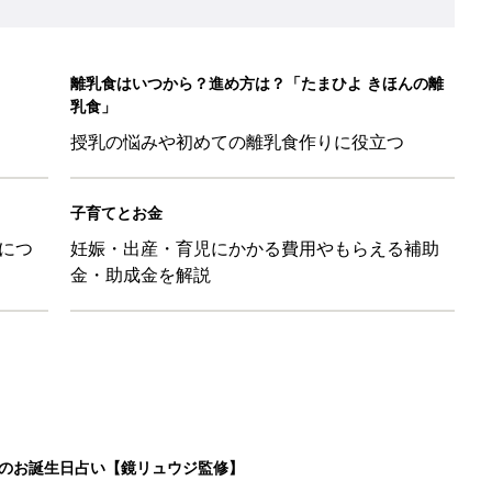
日のお誕生日占い【鏡リュウジ監修】
」ずぼらレシピを大特集！バターとマヨネーズとの組み合わせは栄
」「コーデの幅が広がる」元子ども服販売員ライター厳選★夏のバ
LO(Chief Life Officer)拝命。[ハハのさけび #103]