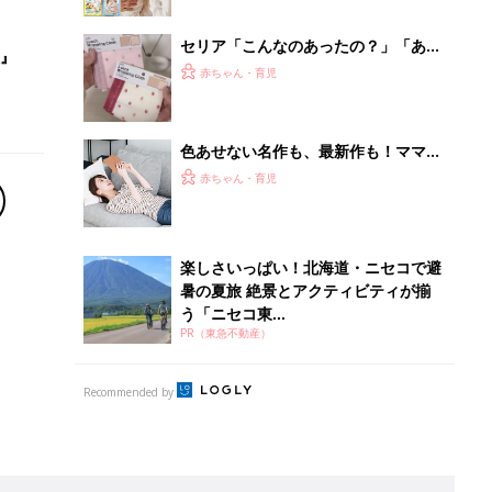
Recommended by
離乳食はいつから？進め方は？「たまひよ きほんの離
乳食」
授乳の悩みや初めての離乳食作りに役立つ
子育てとお金
につ
妊娠・出産・育児にかかる費用やもらえる補助
金・助成金を解説