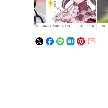
赤ちゃんの病気・トラブル
0歳
1歳
2歳
赤ちゃん・育児の人気記事ランキ
育児の困ったがズバリ！解決する
『ひよこクラブ 夏号』 4カ月～
赤ちゃん・育児
になるまで、育児に役立つ情報が
ぱい！
赤ちゃんのお世話まるわかり！『
てのひよこクラブ 夏号』〈巻頭
赤ちゃん・育児