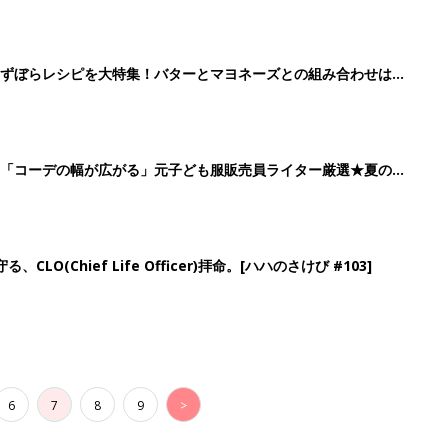
6
7
8
9
>
生後日数に合った情報を毎日お届け
ら産後まで長く使える無料アプリ
ダウンロード