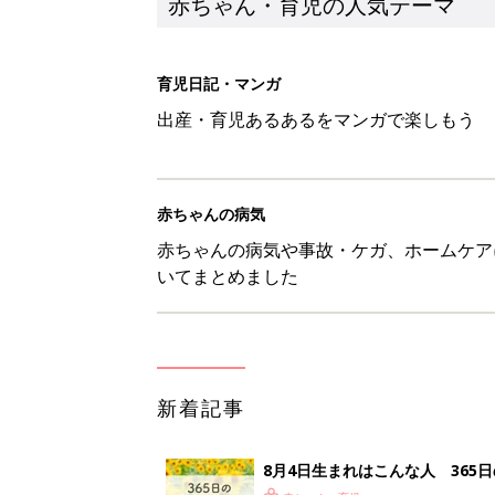
新着記事
8月4日生まれはこんな人 365
赤ちゃん・育児
みんな大好き「ポン酢しょうゆ
養学的にも最高⁉
赤ちゃん・育児
西松屋「絶対にゲットしたい！
ズりアイテム5選
赤ちゃん・育児
0-2才育児まとめ：子どもの命を守る、C
赤ちゃん・育児