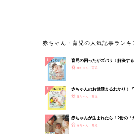
集〉初めての授乳がうまくいく！
っぱい・ミルクの基本と夏のトラ
解決テク
赤ちゃんが生まれたら！2冊の「
ひよ」
赤ちゃん・育児
事例から学ぶ『特権アクセス管理
PR（KeeperSecurity）
ランキングをもっと見る