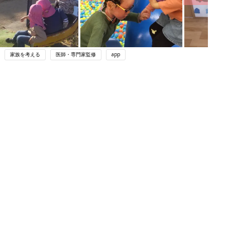
家族を考える
医師・専門家監修
app
ング
関連記事
本
育児の困ったがズバリ！解決する本
2才
『ひよこクラブ 秋号』 4カ月～2才
赤ちゃん・育児
いっ
になるまで、育児に役立つ情報がいっ
ぱい！
初め
赤ちゃんのお世話まるわかり！『初め
大特
てのひよこクラブ 夏号』〈巻頭大特
赤ちゃん・育児