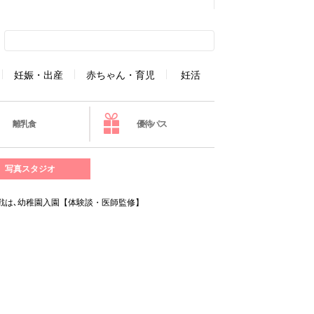
妊娠・出産
赤ちゃん・育児
妊活
離乳食
優待パス
写真スタジオ
戦は､幼稚園入園【体験談・医師監修】