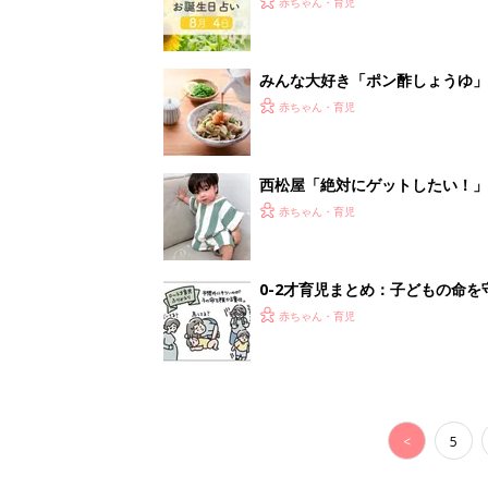
<
5
妊娠日数や
妊娠中か