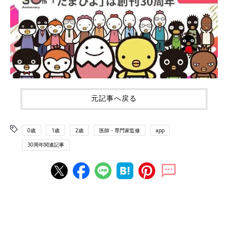
元記事へ戻る
0歳
1歳
2歳
医師・専門家監修
app
30周年関連記事