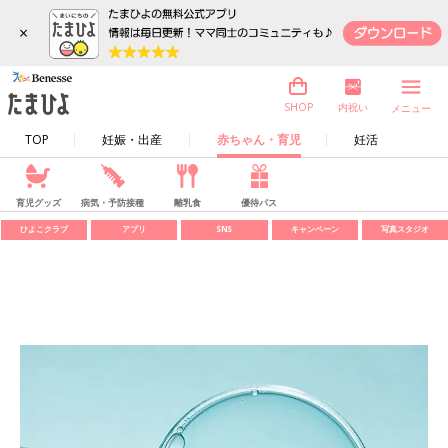
×
内祝い
SHOP
メニュー
TOP
妊娠・出産
赤ちゃん・育児
妊活
育児グッズ
病気・予防接種
離乳食
優待パス
ひよこクラブ
アプリ
SNS
キャンペーン
写真スタジオ