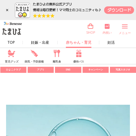
×
内祝い
SHOP
メニュー
TOP
妊娠・出産
赤ちゃん・育児
妊活
育児グッズ
病気・予防接種
離乳食
優待パス
ひよこクラブ
アプリ
SNS
キャンペーン
写真スタジオ