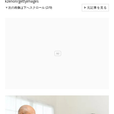
kzenon/gettyimages
▼
次の画像は下へスクロール (2/9)
▶
元記事を見る