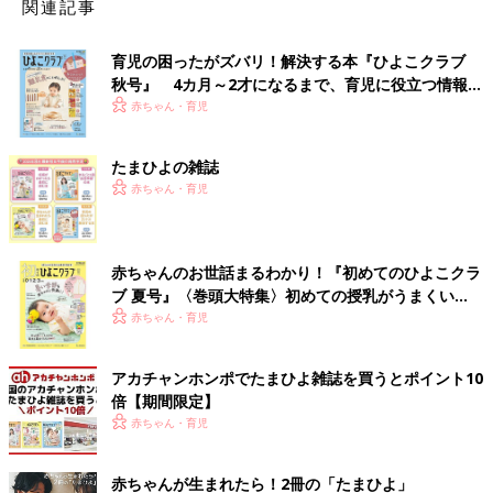
関連記事
育児の困ったがズバリ！解決する本『ひよこクラブ
秋号』 4カ月～2才になるまで、育児に役立つ情報が
いっぱい！
赤ちゃん・育児
たまひよの雑誌
赤ちゃん・育児
赤ちゃんのお世話まるわかり！『初めてのひよこクラ
ブ 夏号』〈巻頭大特集〉初めての授乳がうまくい
く！ おっぱい・ミルクの基本と夏のトラブル 解決テ
赤ちゃん・育児
ク
アカチャンホンポでたまひよ雑誌を買うとポイント10
倍【期間限定】
赤ちゃん・育児
赤ちゃんが生まれたら！2冊の「たまひよ」