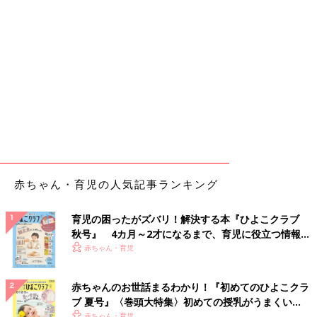
赤ちゃん・育児の人気記事ランキング
育児の困ったがズバリ！解決する本『ひよこクラブ
秋号』 4カ月～2才になるまで、育児に役立つ情報が
いっぱい！
赤ちゃん・育児
赤ちゃんのお世話まるわかり！『初めてのひよこクラ
ブ 夏号』〈巻頭大特集〉初めての授乳がうまくい
く！ おっぱい・ミルクの基本と夏のトラブル 解決テ
赤ちゃん・育児