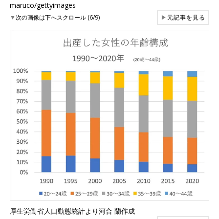
maruco/gettyimages
▼
次の画像は下へスクロール (6/9)
▶
元記事を見る
厚生労働省人口動態統計より河合 蘭作成