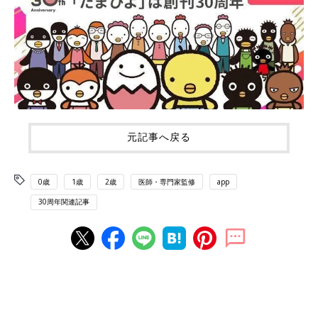
元記事へ戻る
0歳
1歳
2歳
医師・専門家監修
app
30周年関連記事