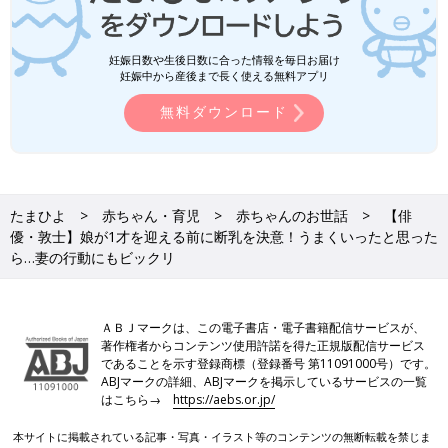
妊娠日数や生後日数に合った情報を毎日お届け
妊娠中から産後まで長く使える無料アプリ
無料ダウンロード
たまひよ
赤ちゃん・育児
赤ちゃんのお世話
【俳
優・敦士】娘が1才を迎える前に断乳を決意！うまくいったと思った
ら…妻の行動にもビックリ
ＡＢＪマークは、この電子書店・電子書籍配信サービスが、
著作権者からコンテンツ使用許諾を得た正規版配信サービス
であることを示す登録商標（登録番号 第11091000号）です。
ABJマークの詳細、ABJマークを掲示しているサービスの一覧
はこちら→
https://aebs.or.jp/
本サイトに掲載されている記事・写真・イラスト等のコンテンツの無断転載を禁じま