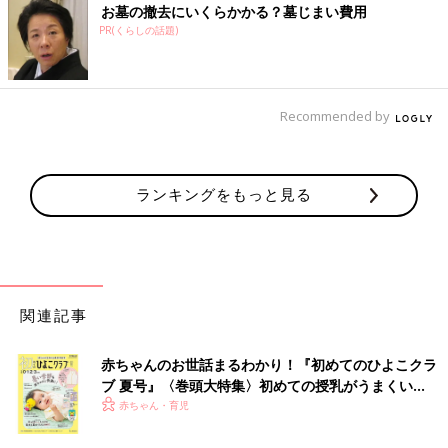
お墓の撤去にいくらかかる？墓じまい費用
PR(くらしの話題)
Recommended by
ランキングをもっと見る
関連記事
赤ちゃんのお世話まるわかり！『初めてのひよこクラ
ブ 夏号』〈巻頭大特集〉初めての授乳がうまくい
く！ おっぱい・ミルクの基本と夏のトラブル 解決テ
赤ちゃん・育児
ク