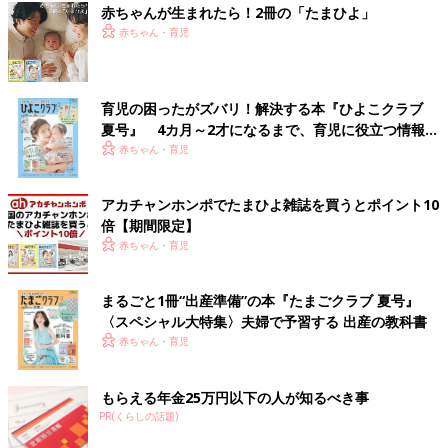
赤ちゃんが生まれたら！2冊の「たまひよ」
赤ちゃん・育児
育児の困ったがズバリ！解決する本『ひよこクラブ
夏号』 4カ月～2才になるまで、育児に役立つ情報が
いっぱい！
赤ちゃん・育児
アカチャンホンポでたまひよ雑誌を買うとポイント10
倍【期間限定】
赤ちゃん・育児
まるごと1冊“出産準備”の本『たまごクラブ 夏号』
〈スペシャル大特集〉夫婦で予習する 出産の教科書
赤ちゃん・育児
もらえる年金25万円以下の人が知るべき事
PR(くらしの話題)