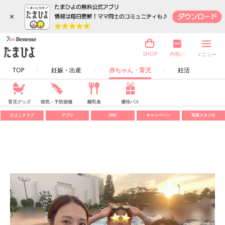
×
内祝い
SHOP
メニュー
TOP
妊娠・出産
赤ちゃん・育児
妊活
育児グッズ
病気・予防接種
離乳食
優待パス
ひよこクラブ
アプリ
SNS
キャンペーン
写真スタジオ