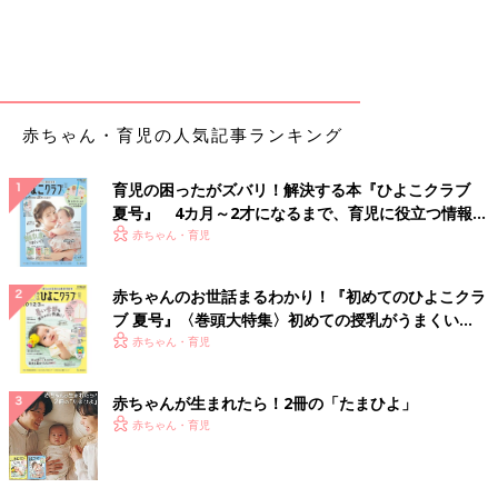
赤ちゃん・育児の人気記事ランキング
育児の困ったがズバリ！解決する本『ひよこクラブ
夏号』 4カ月～2才になるまで、育児に役立つ情報が
いっぱい！
赤ちゃん・育児
赤ちゃんのお世話まるわかり！『初めてのひよこクラ
ブ 夏号』〈巻頭大特集〉初めての授乳がうまくい
く！ おっぱい・ミルクの基本と夏のトラブル 解決テ
赤ちゃん・育児
ク
赤ちゃんが生まれたら！2冊の「たまひよ」
赤ちゃん・育児