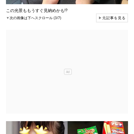
この光景ももうすぐ見納めかも⁉
▼
次の画像は下へスクロール (3/7)
▶
元記事を見る