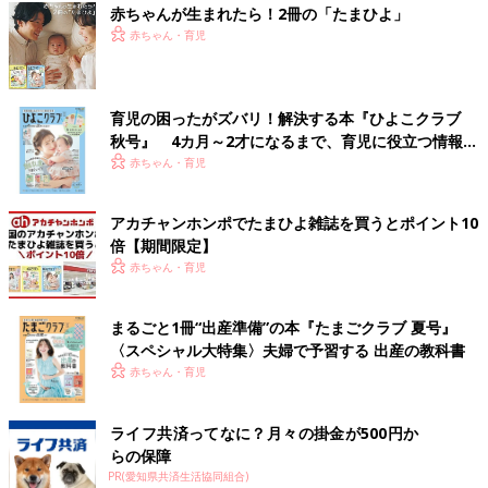
赤ちゃんが生まれたら！2冊の「たまひよ」
赤ちゃん・育児
育児の困ったがズバリ！解決する本『ひよこクラブ
秋号』 4カ月～2才になるまで、育児に役立つ情報が
いっぱい！
赤ちゃん・育児
アカチャンホンポでたまひよ雑誌を買うとポイント10
倍【期間限定】
赤ちゃん・育児
まるごと1冊“出産準備”の本『たまごクラブ 夏号』
〈スペシャル大特集〉夫婦で予習する 出産の教科書
赤ちゃん・育児
ライフ共済ってなに？月々の掛金が500円か
らの保障
PR(愛知県共済生活協同組合)