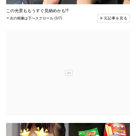
この光景ももうすぐ見納めかも⁉
▼
次の画像は下へスクロール (3/7)
▶
元記事を見る