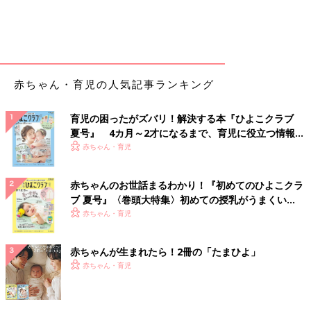
赤ちゃん・育児の人気記事ランキング
育児の困ったがズバリ！解決する本『ひよこクラブ
夏号』 4カ月～2才になるまで、育児に役立つ情報が
いっぱい！
赤ちゃん・育児
赤ちゃんのお世話まるわかり！『初めてのひよこクラ
ブ 夏号』〈巻頭大特集〉初めての授乳がうまくい
く！ おっぱい・ミルクの基本と夏のトラブル 解決テ
赤ちゃん・育児
ク
赤ちゃんが生まれたら！2冊の「たまひよ」
赤ちゃん・育児