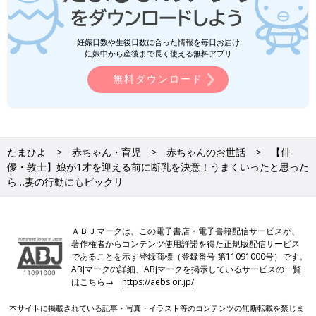
妊娠日数や生後日数に合った情報を毎日お届け
妊娠中から産後まで長く使える無料アプリ
無料ダウンロード
たまひよ
赤ちゃん・育児
赤ちゃんのお世話
【俳
優・敦士】娘が1才を迎える前に断乳を決意！うまくいったと思った
ら…妻の行動にもビックリ
ＡＢＪマークは、この電子書店・電子書籍配信サービスが、
著作権者からコンテンツ使用許諾を得た正規版配信サービス
であることを示す登録商標（登録番号 第11091000号）です。
ABJマークの詳細、ABJマークを掲示しているサービスの一覧
はこちら→
https://aebs.or.jp/
本サイトに掲載されている記事・写真・イラスト等のコンテンツの無断転載を禁じま