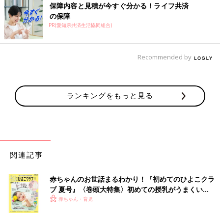
保障内容と見積が今すぐ分かる！ライフ共済
の保障
PR(愛知県共済生活協同組合)
Recommended by
ランキングをもっと見る
関連記事
赤ちゃんのお世話まるわかり！『初めてのひよこクラ
ブ 夏号』〈巻頭大特集〉初めての授乳がうまくい
く！ おっぱい・ミルクの基本と夏のトラブル 解決テ
赤ちゃん・育児
ク