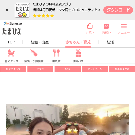
×
内祝い
SHOP
メニュー
TOP
妊娠・出産
赤ちゃん・育児
妊活
育児グッズ
病気・予防接種
離乳食
優待パス
ひよこクラブ
アプリ
SNS
キャンペーン
写真スタジオ