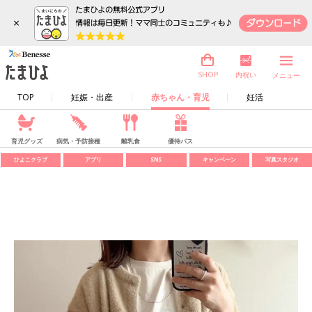
×
内祝い
SHOP
メニュー
TOP
妊娠・出産
赤ちゃん・育児
妊活
育児グッズ
病気・予防接種
離乳食
優待パス
ひよこクラブ
アプリ
SNS
キャンペーン
写真スタジオ