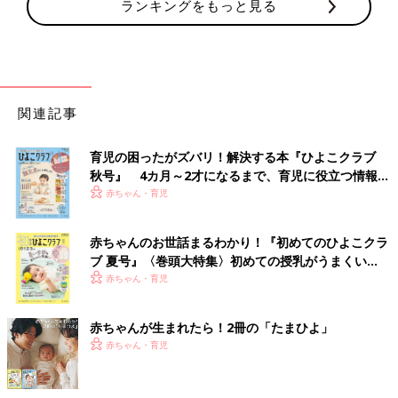
ランキングをもっと見る
関連記事
育児の困ったがズバリ！解決する本『ひよこクラブ
秋号』 4カ月～2才になるまで、育児に役立つ情報が
いっぱい！
赤ちゃん・育児
赤ちゃんのお世話まるわかり！『初めてのひよこクラ
ブ 夏号』〈巻頭大特集〉初めての授乳がうまくい
く！ おっぱい・ミルクの基本と夏のトラブル 解決テ
赤ちゃん・育児
ク
赤ちゃんが生まれたら！2冊の「たまひよ」
赤ちゃん・育児