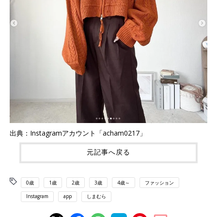
出典：Instagramアカウント「acham0217」
元記事へ戻る
0歳
1歳
2歳
3歳
4歳～
ファッション
Instagram
app
しまむら