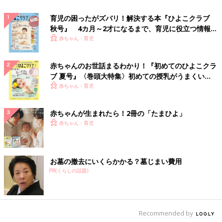
育児の困ったがズバリ！解決する本『ひよこクラブ
秋号』 4カ月～2才になるまで、育児に役立つ情報が
いっぱい！
赤ちゃん・育児
赤ちゃんのお世話まるわかり！『初めてのひよこクラ
ブ 夏号』〈巻頭大特集〉初めての授乳がうまくい
く！ おっぱい・ミルクの基本と夏のトラブル 解決テ
赤ちゃん・育児
ク
赤ちゃんが生まれたら！2冊の「たまひよ」
赤ちゃん・育児
お墓の撤去にいくらかかる？墓じまい費用
PR(くらしの話題)
Recommended by