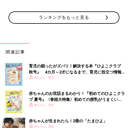
ランキングをもっと見る
関連記事
育児の困ったがズバリ！解決する本『ひよこクラブ
秋号』 4カ月～2才になるまで、育児に役立つ情報が
いっぱい！
赤ちゃん・育児
赤ちゃんのお世話まるわかり！『初めてのひよこクラ
ブ 夏号』〈巻頭大特集〉初めての授乳がうまくい
く！ おっぱい・ミルクの基本と夏のトラブル 解決テ
赤ちゃん・育児
ク
赤ちゃんが生まれたら！2冊の「たまひよ」
赤ちゃん・育児