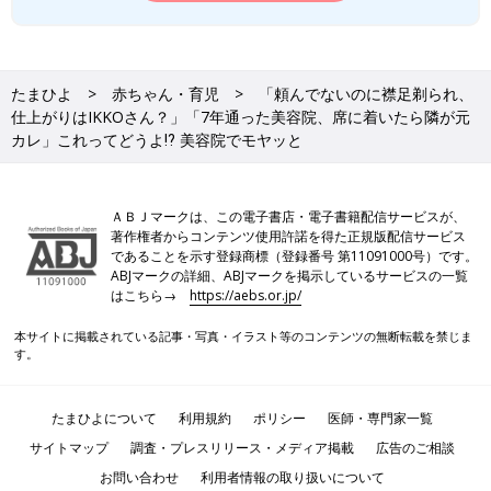
たまひよ
赤ちゃん・育児
「頼んでないのに襟足剃られ、
仕上がりはIKKOさん？」「7年通った美容院、席に着いたら隣が元
カレ」これってどうよ⁉ 美容院でモヤッと
ＡＢＪマークは、この電子書店・電子書籍配信サービスが、
著作権者からコンテンツ使用許諾を得た正規版配信サービス
であることを示す登録商標（登録番号 第11091000号）です。
ABJマークの詳細、ABJマークを掲示しているサービスの一覧
はこちら→
https://aebs.or.jp/
本サイトに掲載されている記事・写真・イラスト等のコンテンツの無断転載を禁じま
す。
たまひよについて
利用規約
ポリシー
医師・専門家一覧
サイトマップ
調査・プレスリリース・メディア掲載
広告のご相談
お問い合わせ
利用者情報の取り扱いについて