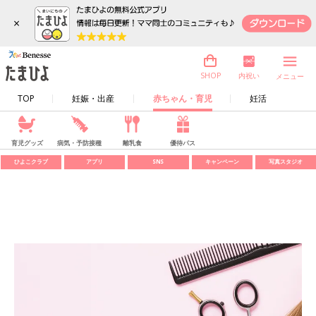
×
内祝い
SHOP
メニュー
TOP
妊娠・出産
赤ちゃん・育児
妊活
育児グッズ
病気・予防接種
離乳食
優待パス
ひよこクラブ
アプリ
SNS
キャンペーン
写真スタジオ