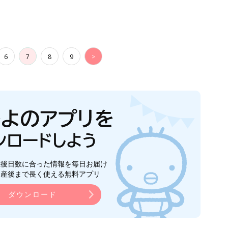
6
7
8
9
>
生後日数に合った情報を毎日お届け
ら産後まで長く使える無料アプリ
ダウンロード