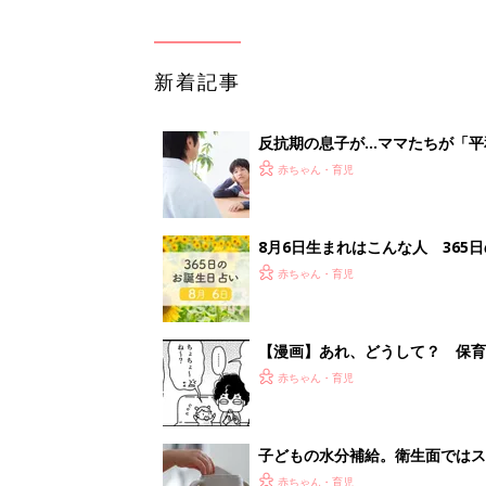
新着記事
反抗期の息子が...ママたちが「
赤ちゃん・育児
8月6日生まれはこんな人 365
赤ちゃん・育児
【漫画】あれ、どうして？ 保
がする……！『ふうふう子育て ＃
赤ちゃん・育児
子どもの水分補給。衛生面ではス
く3つのコツとは？【専門家監修
赤ちゃん・育児