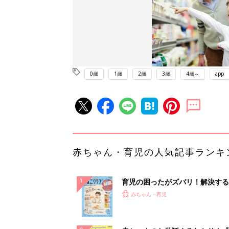
0歳
1歳
2歳
3歳
4歳～
app
赤ちゃん・育児の人気記事ランキ
育児の困ったがズバリ！解決する
『ひよこクラブ 秋号』 4カ月～
赤ちゃん・育児
になるまで、育児に役立つ情報が
ぱい！