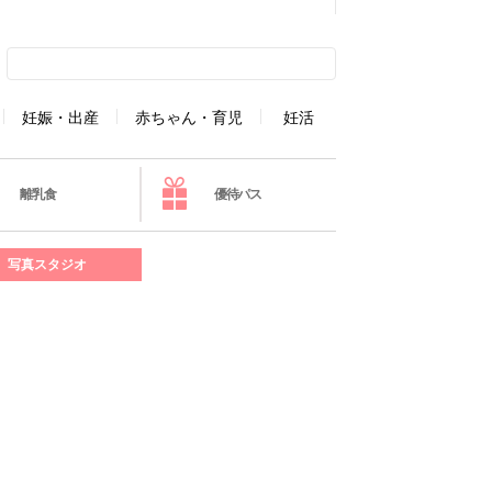
妊娠・出産
赤ちゃん・育児
妊活
離乳食
優待パス
写真スタジオ