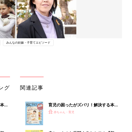
みんなの妊娠・子育てエピソード
ング
関連記事
本
育児の困ったがズバリ！解決する本
2才
『ひよこクラブ 秋号』 4カ月～2才
赤ちゃん・育児
いっ
になるまで、育児に役立つ情報がいっ
ぱい！