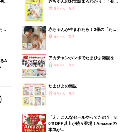
初め
赤ちゃんのお世話まるわかり！『初め
大特
てのひよこクラブ 夏号』〈巻頭大特
赤ちゃん・育児
 お
集〉初めての授乳がうまくいく！ お
ブル
っぱい・ミルクの基本と夏のトラブル
解決テク
たま
赤ちゃんが生まれたら！2冊の「たま
ひよ」
赤ちゃん・育児
アカチャンホンポでたまひよ雑誌を買
るA
うとポイント10倍【期間限定】
赤ちゃん・育児
い
たまひよの雑誌
赤ちゃん・育児
「え、こんなセールやってたの？」8
0％OFF以上が続々登場！Amazonの
本気が...