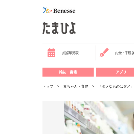
妊娠早見表
お金・手続
雑誌・書籍
アプリ
トップ
赤ちゃん・育児
「ダメなものはダメ」