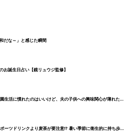
平和だな～」と感じた瞬間
日のお誕生日占い【鏡リュウジ監修】
育園生活に慣れたのはいいけど、夫の子供への興味関心が薄れた気
91』
ポーツドリンクより麦茶が要注意!? 暑い季節に衛生的に持ち歩
】