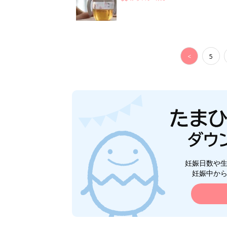
<
5
妊娠日数や
妊娠中か