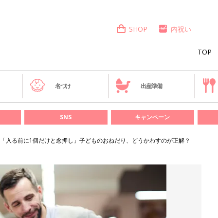
SHOP
内祝い
TOP
き
名づけ
出産準備
SNS
キャンペーン
「入る前に1個だけと念押し」子どものおねだり、どうかわすのが正解？