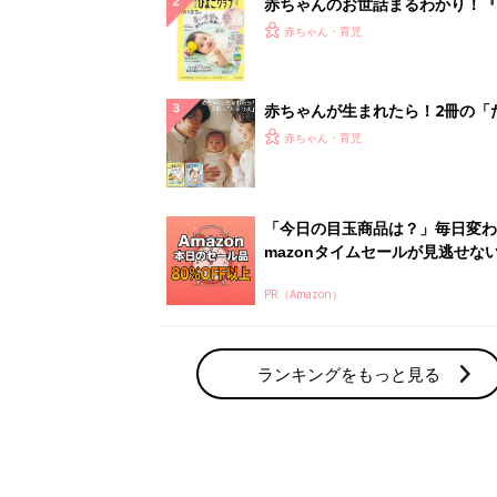
赤ちゃんのお世話まるわかり！『
てのひよこクラブ 夏号』〈巻頭
赤ちゃん・育児
集〉初めての授乳がうまくいく！
っぱい・ミルクの基本と夏のトラ
解決テク
赤ちゃんが生まれたら！2冊の「
ひよ」
赤ちゃん・育児
「今日の目玉商品は？」毎日変わ
mazonタイムセールが見逃せな
PR（Amazon）
ランキングをもっと見る