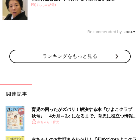
PR(くらしの話題)
Recommended by
ランキングをもっと見る
関連記事
育児の困ったがズバリ！解決する本『ひよこクラブ
秋号』 4カ月～2才になるまで、育児に役立つ情報が
いっぱい！
赤ちゃん・育児
赤ちゃんのお世話まるわかり！『初めてのひよこクラ