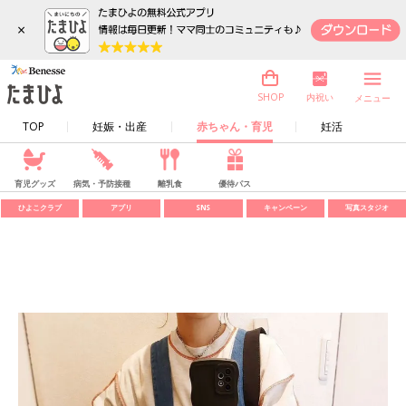
×
内祝い
SHOP
メニュー
TOP
妊娠・出産
赤ちゃん・育児
妊活
育児グッズ
病気・予防接種
離乳食
優待パス
ひよこクラブ
アプリ
SNS
キャンペーン
写真スタジオ