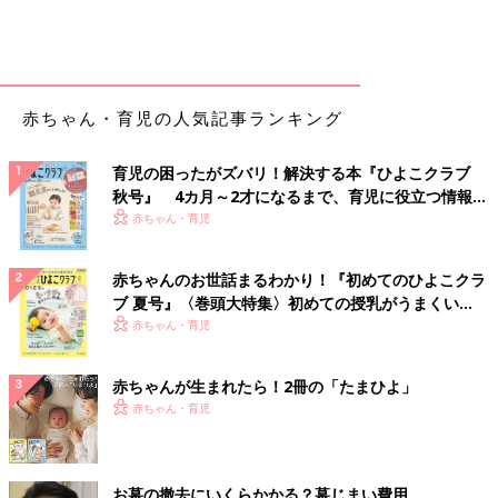
赤ちゃん・育児の人気記事ランキング
育児の困ったがズバリ！解決する本『ひよこクラブ
秋号』 4カ月～2才になるまで、育児に役立つ情報が
いっぱい！
赤ちゃん・育児
赤ちゃんのお世話まるわかり！『初めてのひよこクラ
ブ 夏号』〈巻頭大特集〉初めての授乳がうまくい
く！ おっぱい・ミルクの基本と夏のトラブル 解決テ
赤ちゃん・育児
ク
赤ちゃんが生まれたら！2冊の「たまひよ」
赤ちゃん・育児
お墓の撤去にいくらかかる？墓じまい費用