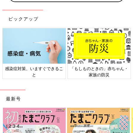
ピックアップ
るこ
「もしものときの」赤ちゃん・
日本外来小児科学会リーフレ
家族の防災
ト検討会
最新号