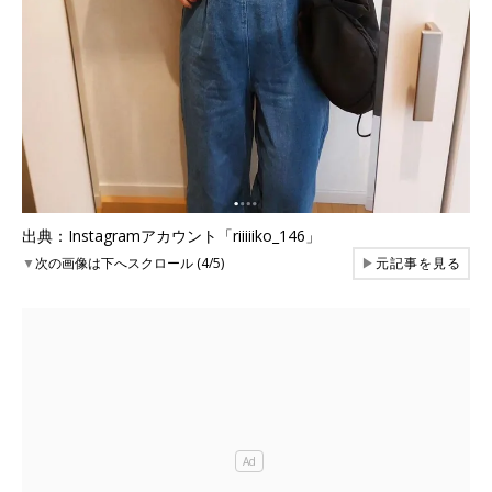
出典：Instagramアカウント「riiiiiko_146」
▼
次の画像は下へスクロール (4/5)
▶
元記事を見る