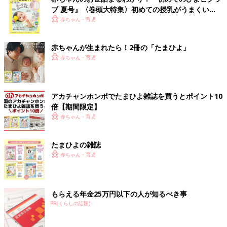
ブ 夏号』〈巻頭大特集〉初めての授乳がうまくい
く！ おっぱい・ミルクの基本と夏のトラブル 解決テ
赤ちゃん・育児
ク
赤ちゃんが生まれたら！2冊の「たまひよ」
赤ちゃん・育児
アカチャンホンポでたまひよ雑誌を買うとポイント10
倍【期間限定】
赤ちゃん・育児
たまひよの雑誌
赤ちゃん・育児
もらえる年金25万円以下の人が知るべき事
PR(くらしの話題)