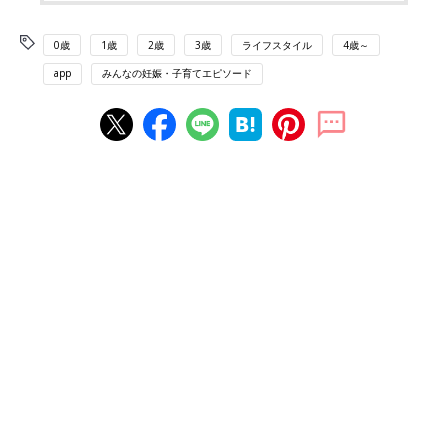
0歳
1歳
2歳
3歳
ライフスタイル
4歳～
app
みんなの妊娠・子育てエピソード