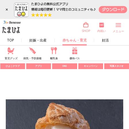
×
内祝い
SHOP
メニュー
TOP
妊娠・出産
赤ちゃん・育児
妊活
育児グッズ
病気・予防接種
離乳食
優待パス
ひよこクラブ
アプリ
SNS
キャンペーン
写真スタジオ