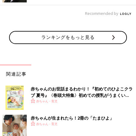
Recommended by
ランキングをもっと見る
関連記事
赤ちゃんのお世話まるわかり！『初めてのひよこクラ
ブ 夏号』〈巻頭大特集〉初めての授乳がうまくい
く！ おっぱい・ミルクの基本と夏のトラブル 解決テ
赤ちゃん・育児
ク
赤ちゃんが生まれたら！2冊の「たまひよ」
赤ちゃん・育児