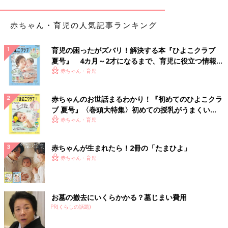
赤ちゃん・育児の人気記事ランキング
育児の困ったがズバリ！解決する本『ひよこクラブ
夏号』 4カ月～2才になるまで、育児に役立つ情報が
いっぱい！
赤ちゃん・育児
赤ちゃんのお世話まるわかり！『初めてのひよこクラ
ブ 夏号』〈巻頭大特集〉初めての授乳がうまくい
く！ おっぱい・ミルクの基本と夏のトラブル 解決テ
赤ちゃん・育児
ク
赤ちゃんが生まれたら！2冊の「たまひよ」
赤ちゃん・育児
お墓の撤去にいくらかかる？墓じまい費用
PR(くらしの話題)