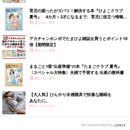
育児の困ったがズバリ！解決する本『ひよこクラブ
夏号』 4カ月～2才になるまで、育児に役立つ情報が
いっぱい！
赤ちゃん・育児
アカチャンホンポでたまひよ雑誌を買うとポイント10
倍【期間限定】
赤ちゃん・育児
まるごと1冊“出産準備”の本『たまごクラブ 夏号』
〈スペシャル大特集〉夫婦で予習する 出産の教科書
赤ちゃん・育児
【大人気】ひんやり冷感寝具で快適な睡眠を
あなたに。
PR(アイリスプラザ)
Recommended by