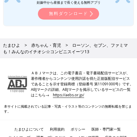
妊娠中から産後まで長く使える無料アプリ
無料ダウンロード
たまひよ
赤ちゃん・育児
ローソン、セブン、ファミマ
も！みんなのイチオシ☆コンビニスイーツ13
ＡＢＪマークは、この電子書店・電子書籍配信サービスが、
著作権者からコンテンツ使用許諾を得た正規版配信サービス
であることを示す登録商標（登録番号 第11091000号）です。
ABJマークの詳細、ABJマークを掲示しているサービスの一覧
はこちら→
https://aebs.or.jp/
本サイトに掲載されている記事・写真・イラスト等のコンテンツの無断転載を禁じま
す。
たまひよについて
利用規約
ポリシー
医師・専門家一覧