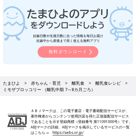
妊娠日数や生後日数に合った情報を毎日お届け
妊娠中から産後まで長く使える無料アプリ
無料ダウンロード
たまひよ
赤ちゃん・育児
離乳食
離乳食レシピ
ミモザブロッコリー （離乳中期 7～8カ月ごろ）
ＡＢＪマークは、この電子書店・電子書籍配信サービスが、
著作権者からコンテンツ使用許諾を得た正規版配信サービス
であることを示す登録商標（登録番号 第11091000号）です。
ABJマークの詳細、ABJマークを掲示しているサービスの一覧
はこちら→
https://aebs.or.jp/