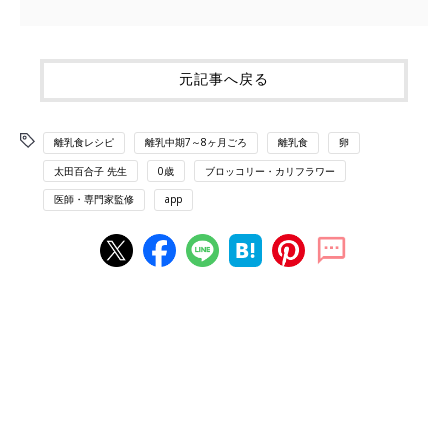
元記事へ戻る
離乳食レシピ
離乳中期7～8ヶ月ごろ
離乳食
卵
太田百合子 先生
0歳
ブロッコリー・カリフラワー
医師・専門家監修
app