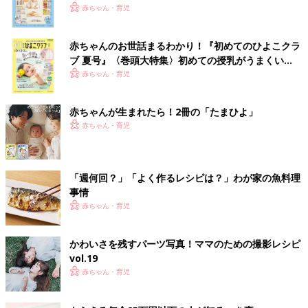
いっぱい！
赤ちゃん・育児
赤ちゃんのお世話まるわかり！『初めてのひよこクラ
ブ 夏号』〈巻頭大特集〉初めての授乳がうまくい
く！ おっぱい・ミルクの基本と夏のトラブル 解決テ
赤ちゃん・育児
ク
赤ちゃんが生まれたら！2冊の「たまひよ」
赤ちゃん・育児
「週何回？」「よく作るレシピは？」わが家の魚料理
事情
赤ちゃん・育児
かわいさを残すパーツ写真！ママのための撮影レシピ
vol.19
赤ちゃん・育児