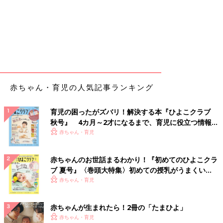
赤ちゃん・育児の人気記事ランキング
育児の困ったがズバリ！解決する本『ひよこクラブ
秋号』 4カ月～2才になるまで、育児に役立つ情報が
いっぱい！
赤ちゃん・育児
赤ちゃんのお世話まるわかり！『初めてのひよこクラ
ブ 夏号』〈巻頭大特集〉初めての授乳がうまくい
く！ おっぱい・ミルクの基本と夏のトラブル 解決テ
赤ちゃん・育児
ク
赤ちゃんが生まれたら！2冊の「たまひよ」
赤ちゃん・育児