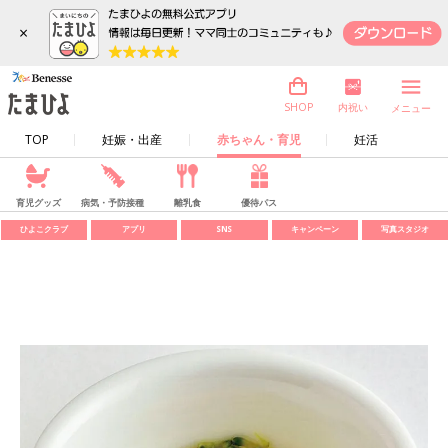
×
内祝い
SHOP
メニュー
TOP
妊娠・出産
赤ちゃん・育児
妊活
育児グッズ
病気・予防接種
離乳食
優待パス
ひよこクラブ
アプリ
SNS
キャンペーン
写真スタジオ