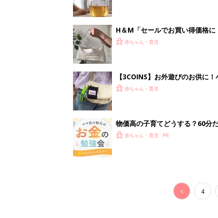
<
4
妊娠日数や
妊娠中か