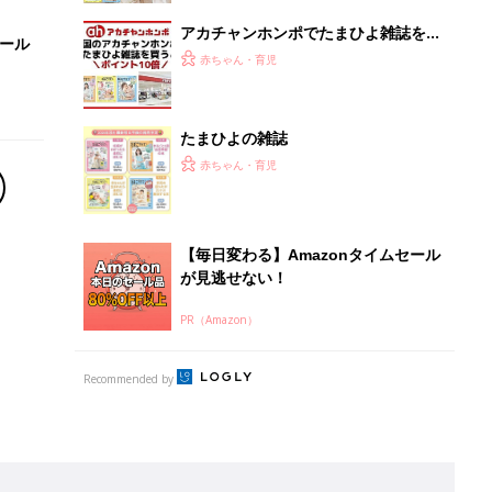
Recommended by
離乳食はいつから？進め方は？「たまひよ きほんの離
乳食」
授乳の悩みや初めての離乳食作りに役立つ
子育てとお金
につ
妊娠・出産・育児にかかる費用やもらえる補助
金・助成金を解説