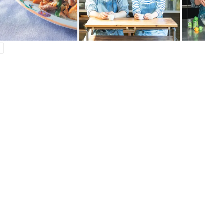
ング
関連記事
本
育児の困ったがズバリ！解決する本
2才
『ひよこクラブ 秋号』 4カ月～2才
赤ちゃん・育児
いっ
になるまで、育児に役立つ情報がいっ
ぱい！
初め
赤ちゃんのお世話まるわかり！『初め
大特
てのひよこクラブ 夏号』〈巻頭大特
赤ちゃん・育児
 お
集〉初めての授乳がうまくいく！ お