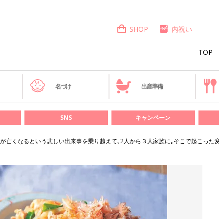
SHOP
内祝い
TOP
き
名づけ
出産準備
SNS
キャンペーン
が亡くなるという悲しい出来事を乗り越えて､2人から３人家族に｡そこで起こった