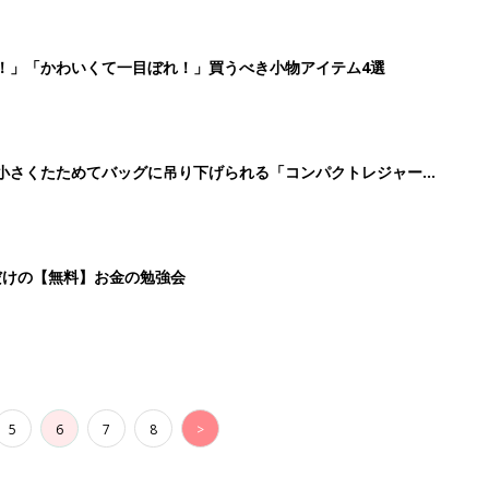
5
6
7
8
>
生後日数に合った情報を毎日お届け
ら産後まで長く使える無料アプリ
ダウンロード