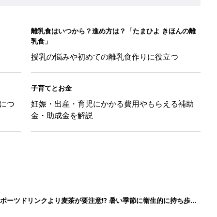
ポーツドリンクより麦茶が要注意!? 暑い季節に衛生的に持ち歩
】
！」「かわいくて一目ぼれ！」買うべき小物アイテム4選
に！小さくたためてバッグに吊り下げられる「コンパクトレジャーシ
だけの【無料】お金の勉強会