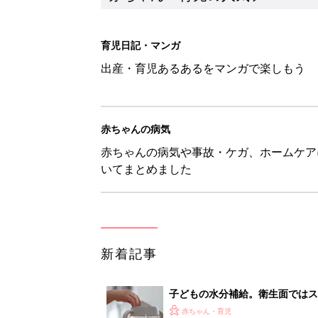
新着記事
子どもの水分補給。衛生面ではス
く3つのコツとは？【専門家監修
赤ちゃん・育児
H＆М「セールでお買い得価格に
赤ちゃん・育児
【3COINS】お外遊びのお供
ート」
赤ちゃん・育児
物価高の子育てどうする？60分
赤ちゃん・育児