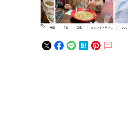
0歳
1歳
2歳
タレント・有名人
app
赤ちゃん・育児の人気記事ランキ
育児の困ったがズバリ！解決する
『ひよこクラブ 秋号』 4カ月～
赤ちゃん・育児
になるまで、育児に役立つ情報が
ぱい！
赤ちゃんのお世話まるわかり！『
てのひよこクラブ 夏号』〈巻頭
赤ちゃん・育児
集〉初めての授乳がうまくいく！