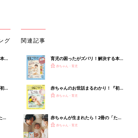
ブル
っぱい・ミルクの基本と夏のトラブル
解決テク
たま
赤ちゃんが生まれたら！2冊の「たま
ひよ」
赤ちゃん・育児
アカチャンホンポでたまひよ雑誌を買
セール
うとポイント10倍【期間限定】
赤ちゃん・育児
たまひよの雑誌
赤ちゃん・育児
【毎日変わる】Amazonタイムセール
が見逃せない！
PR（Amazon）