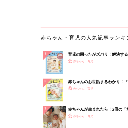
っぱい・ミルクの基本と夏のトラ
解決テク
赤ちゃんが生まれたら！2冊の「
ひよ」
赤ちゃん・育児
【毎日変わる】Amazonタイム
が見逃せない！
PR（Amazon）
ランキングをもっと見る