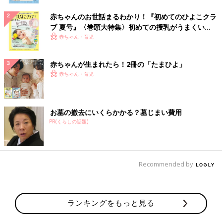
赤ちゃんのお世話まるわかり！『初めてのひよこクラ
ブ 夏号』〈巻頭大特集〉初めての授乳がうまくい
く！ おっぱい・ミルクの基本と夏のトラブル 解決テ
赤ちゃん・育児
ク
赤ちゃんが生まれたら！2冊の「たまひよ」
赤ちゃん・育児
お墓の撤去にいくらかかる？墓じまい費用
PR(くらしの話題)
Recommended by
ランキングをもっと見る