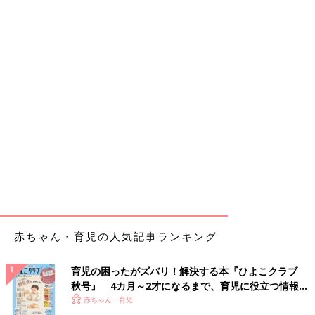
赤ちゃん・育児の人気記事ランキング
育児の困ったがズバリ！解決する本『ひよこクラブ
秋号』 4カ月～2才になるまで、育児に役立つ情報が
いっぱい！
赤ちゃん・育児