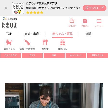
×
内祝い
SHOP
メニュー
TOP
妊娠・出産
赤ちゃん・育児
妊活
育児グッズ
病気・予防接種
離乳食
優待パス
ひよこクラブ
アプリ
SNS
キャンペーン
写真スタジオ