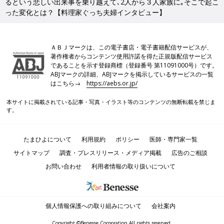
るという悲しい出来事を乗り越えて､2人から３人家族に｡そこで起こ
った変化とは？【料理家ぐっち夫婦インタビュー】
ＡＢＪマークは、この電子書店・電子書籍配信サービスが、
著作権者からコンテンツ使用許諾を得た正規版配信サービス
であることを示す登録商標（登録番号 第11091000号）です。
ABJマークの詳細、ABJマークを掲示しているサービスの一覧
はこちら→
https://aebs.or.jp/
本サイトに掲載されている記事・写真・イラスト等のコンテンツの無断転載を禁じま
す。
たまひよについて
利用規約
ポリシー
医師・専門家一覧
サイトマップ
調査・プレスリリース・メディア掲載
広告のご相談
お問い合わせ
利用者情報の取り扱いについて
個人情報保護への取り組みについて
会社案内
Copyright ©Benesse Corporation All rights reserved.