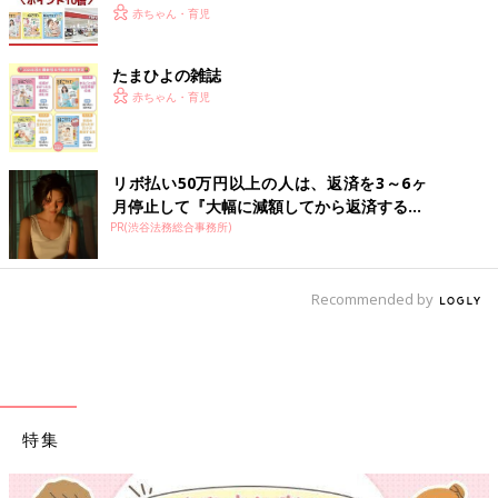
赤ちゃん・育児
たまひよの雑誌
赤ちゃん・育児
リボ払い50万円以上の人は、返済を3～6ヶ
月停止して『大幅に減額してから返済する...
PR(渋谷法務総合事務所)
Recommended by
特集