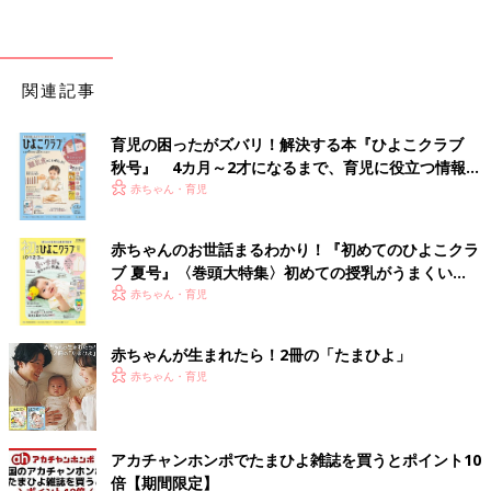
関連記事
育児の困ったがズバリ！解決する本『ひよこクラブ
秋号』 4カ月～2才になるまで、育児に役立つ情報が
いっぱい！
赤ちゃん・育児
赤ちゃんのお世話まるわかり！『初めてのひよこクラ
ブ 夏号』〈巻頭大特集〉初めての授乳がうまくい
く！ おっぱい・ミルクの基本と夏のトラブル 解決テ
赤ちゃん・育児
ク
赤ちゃんが生まれたら！2冊の「たまひよ」
赤ちゃん・育児
アカチャンホンポでたまひよ雑誌を買うとポイント10
倍【期間限定】