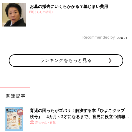
お墓の撤去にいくらかかる？墓じまい費用
PR(くらしの話題)
Recommended by
ランキングをもっと見る
関連記事
育児の困ったがズバリ！解決する本『ひよこクラブ
秋号』 4カ月～2才になるまで、育児に役立つ情報が
いっぱい！
赤ちゃん・育児