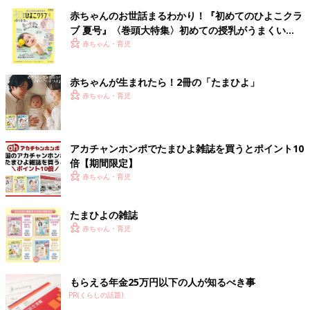
赤ちゃんのお世話まるわかり！『初めてのひよこクラ
ブ 夏号』〈巻頭大特集〉初めての授乳がうまくい
く！ おっぱい・ミルクの基本と夏のトラブル 解決テ
赤ちゃん・育児
ク
赤ちゃんが生まれたら！2冊の「たまひよ」
赤ちゃん・育児
アカチャンホンポでたまひよ雑誌を買うとポイント10
倍【期間限定】
赤ちゃん・育児
たまひよの雑誌
赤ちゃん・育児
もらえる年金25万円以下の人が知るべき事
PR(くらしの話題)