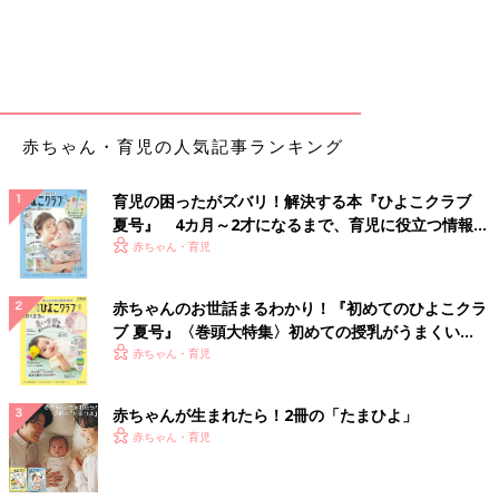
赤ちゃん・育児の人気記事ランキング
育児の困ったがズバリ！解決する本『ひよこクラブ
夏号』 4カ月～2才になるまで、育児に役立つ情報が
いっぱい！
赤ちゃん・育児
赤ちゃんのお世話まるわかり！『初めてのひよこクラ
ブ 夏号』〈巻頭大特集〉初めての授乳がうまくい
く！ おっぱい・ミルクの基本と夏のトラブル 解決テ
赤ちゃん・育児
ク
赤ちゃんが生まれたら！2冊の「たまひよ」
赤ちゃん・育児