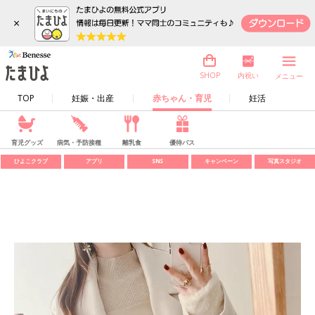
×
内祝い
SHOP
メニュー
TOP
妊娠・出産
赤ちゃん・育児
妊活
育児グッズ
病気・予防接種
離乳食
優待パス
ひよこクラブ
アプリ
SNS
キャンペーン
写真スタジオ