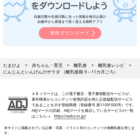
妊娠日数や生後日数に合った情報を毎日お届け
妊娠中から産後まで長く使える無料アプリ
無料ダウンロード
たまひよ
赤ちゃん・育児
離乳食
離乳食レシピ
にんじんといんげんのサラダ （離乳後期 9～11カ月ごろ）
ＡＢＪマークは、この電子書店・電子書籍配信サービスが、
著作権者からコンテンツ使用許諾を得た正規版配信サービス
であることを示す登録商標（登録番号 第11091000号）です。
ABJマークの詳細、ABJマークを掲示しているサービスの一覧
はこちら→
https://aebs.or.jp/
本サイトに掲載されている記事・写真・イラスト等のコンテンツの無断転載を禁じま
す。