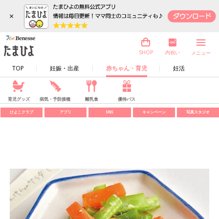
×
内祝い
SHOP
メニュー
TOP
妊娠・出産
赤ちゃん・育児
妊活
育児グッズ
病気・予防接種
離乳食
優待パス
ひよこクラブ
アプリ
SNS
キャンペーン
写真スタジオ