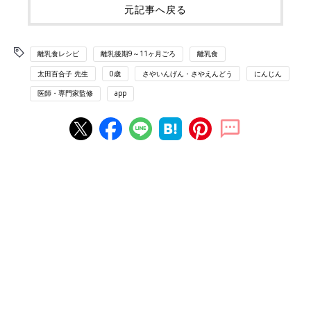
元記事へ戻る
離乳食レシピ
離乳後期9～11ヶ月ごろ
離乳食
太田百合子 先生
0歳
さやいんげん・さやえんどう
にんじん
医師・専門家監修
app