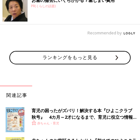
お墓の撤去にいくらかかる？墓じまい費用
PR(くらしの話題)
Recommended by
ランキングをもっと見る
関連記事
育児の困ったがズバリ！解決する本『ひよこクラブ
秋号』 4カ月～2才になるまで、育児に役立つ情報が
いっぱい！
赤ちゃん・育児