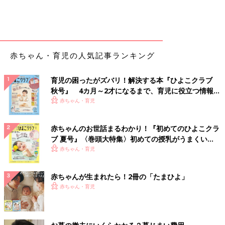
赤ちゃん・育児の人気記事ランキング
育児の困ったがズバリ！解決する本『ひよこクラブ
秋号』 4カ月～2才になるまで、育児に役立つ情報が
いっぱい！
赤ちゃん・育児
赤ちゃんのお世話まるわかり！『初めてのひよこクラ
ブ 夏号』〈巻頭大特集〉初めての授乳がうまくい
く！ おっぱい・ミルクの基本と夏のトラブル 解決テ
赤ちゃん・育児
ク
赤ちゃんが生まれたら！2冊の「たまひよ」
赤ちゃん・育児