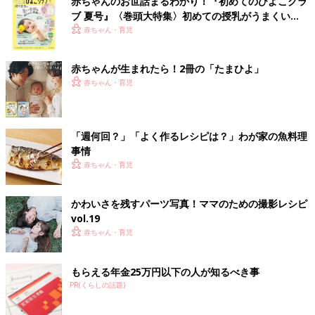
赤ちゃんのお世話まるわかり！『初めてのひよこクラ
ブ 夏号』〈巻頭大特集〉初めての授乳がうまくい
く！ おっぱい・ミルクの基本と夏のトラブル 解決テ
赤ちゃん・育児
ク
赤ちゃんが生まれたら！2冊の「たまひよ」
赤ちゃん・育児
「週何回？」「よく作るレシピは？」わが家の魚料理
事情
赤ちゃん・育児
かわいさを残すパーツ写真！ママのための撮影レシピ
vol.19
赤ちゃん・育児
もらえる年金25万円以下の人が知るべき事
PR(くらしの話題)