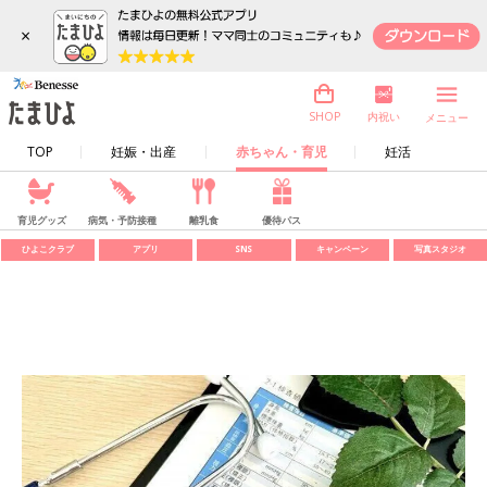
×
内祝い
SHOP
メニュー
TOP
妊娠・出産
赤ちゃん・育児
妊活
育児グッズ
病気・予防接種
離乳食
優待パス
ひよこクラブ
アプリ
SNS
キャンペーン
写真スタジオ