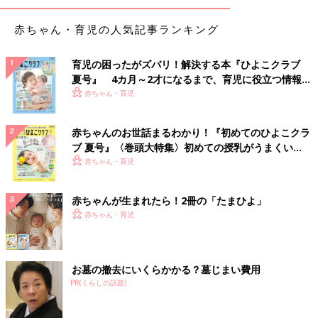
赤ちゃん・育児の人気記事ランキング
育児の困ったがズバリ！解決する本『ひよこクラブ
夏号』 4カ月～2才になるまで、育児に役立つ情報が
いっぱい！
赤ちゃん・育児
赤ちゃんのお世話まるわかり！『初めてのひよこクラ
ブ 夏号』〈巻頭大特集〉初めての授乳がうまくい
く！ おっぱい・ミルクの基本と夏のトラブル 解決テ
赤ちゃん・育児
ク
赤ちゃんが生まれたら！2冊の「たまひよ」
赤ちゃん・育児
お墓の撤去にいくらかかる？墓じまい費用
PR(くらしの話題)