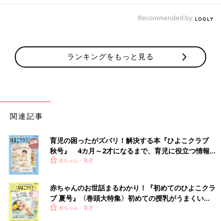
Recommended by
ランキングをもっと見る
関連記事
育児の困ったがズバリ！解決する本『ひよこクラブ
秋号』 4カ月～2才になるまで、育児に役立つ情報が
いっぱい！
赤ちゃん・育児
赤ちゃんのお世話まるわかり！『初めてのひよこクラ
ブ 夏号』〈巻頭大特集〉初めての授乳がうまくい
く！ おっぱい・ミルクの基本と夏のトラブル 解決テ
赤ちゃん・育児
ク