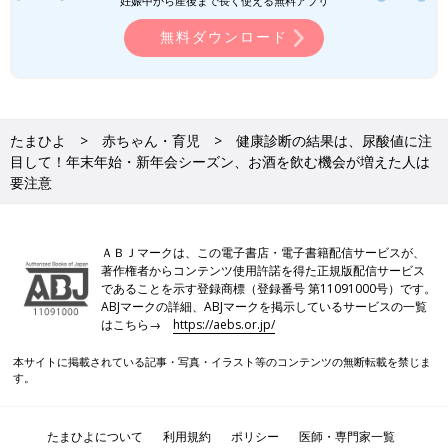
妊娠中から産後まで長く使える無料アプリ
無料ダウンロード
たまひよ
赤ちゃん・育児
健康診断の結果は、尿酸値に注
目して！年末年始・新年会シーズン、お酒を飲む機会が増えた人は
要注意
ＡＢＪマークは、この電子書店・電子書籍配信サービスが、
著作権者からコンテンツ使用許諾を得た正規版配信サービス
であることを示す登録商標（登録番号 第11091000号）です。
ABJマークの詳細、ABJマークを掲示しているサービスの一覧
はこちら→
https://aebs.or.jp/
本サイトに掲載されている記事・写真・イラスト等のコンテンツの無断転載を禁じま
す。
たまひよについて
利用規約
ポリシー
医師・専門家一覧