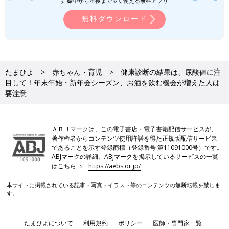
妊娠中から産後まで長く使える無料アプリ
無料ダウンロード
たまひよ
赤ちゃん・育児
健康診断の結果は、尿酸値に注
目して！年末年始・新年会シーズン、お酒を飲む機会が増えた人は
要注意
ＡＢＪマークは、この電子書店・電子書籍配信サービスが、
著作権者からコンテンツ使用許諾を得た正規版配信サービス
であることを示す登録商標（登録番号 第11091000号）です。
ABJマークの詳細、ABJマークを掲示しているサービスの一覧
はこちら→
https://aebs.or.jp/
本サイトに掲載されている記事・写真・イラスト等のコンテンツの無断転載を禁じま
す。
たまひよについて
利用規約
ポリシー
医師・専門家一覧