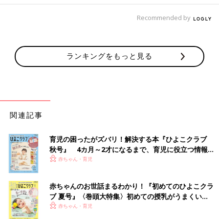
Recommended by
ランキングをもっと見る
関連記事
育児の困ったがズバリ！解決する本『ひよこクラブ
秋号』 4カ月～2才になるまで、育児に役立つ情報が
いっぱい！
赤ちゃん・育児
赤ちゃんのお世話まるわかり！『初めてのひよこクラ
ブ 夏号』〈巻頭大特集〉初めての授乳がうまくい
く！ おっぱい・ミルクの基本と夏のトラブル 解決テ
赤ちゃん・育児
ク