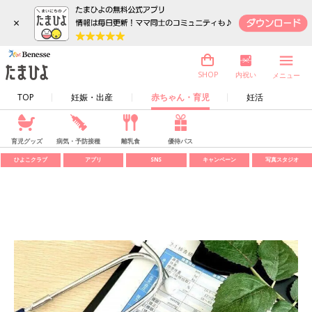
×
内祝い
SHOP
メニュー
TOP
妊娠・出産
赤ちゃん・育児
妊活
育児グッズ
病気・予防接種
離乳食
優待パス
ひよこクラブ
アプリ
SNS
キャンペーン
写真スタジオ