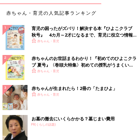
赤ちゃん・育児の人気記事ランキング
育児の困ったがズバリ！解決する本『ひよこクラブ
秋号』 4カ月～2才になるまで、育児に役立つ情報が
いっぱい！
赤ちゃん・育児
赤ちゃんのお世話まるわかり！『初めてのひよこクラ
ブ 夏号』〈巻頭大特集〉初めての授乳がうまくい
く！ おっぱい・ミルクの基本と夏のトラブル 解決テ
赤ちゃん・育児
ク
赤ちゃんが生まれたら！2冊の「たまひよ」
赤ちゃん・育児
お墓の撤去にいくらかかる？墓じまい費用
PR(くらしの話題)