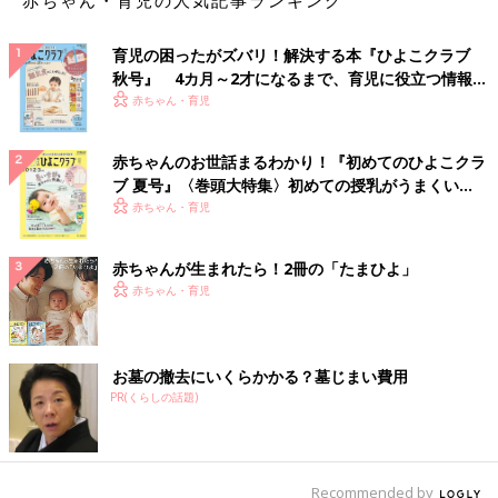
育児の困ったがズバリ！解決する本『ひよこクラブ
秋号』 4カ月～2才になるまで、育児に役立つ情報が
いっぱい！
赤ちゃん・育児
赤ちゃんのお世話まるわかり！『初めてのひよこクラ
ブ 夏号』〈巻頭大特集〉初めての授乳がうまくい
く！ おっぱい・ミルクの基本と夏のトラブル 解決テ
赤ちゃん・育児
ク
赤ちゃんが生まれたら！2冊の「たまひよ」
赤ちゃん・育児
お墓の撤去にいくらかかる？墓じまい費用
PR(くらしの話題)
Recommended by