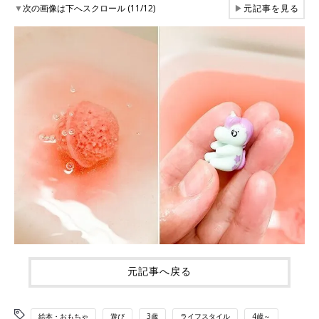
▼
次の画像は下へスクロール (11/12)
▶
元記事を見る
元記事へ戻る
絵本・おもちゃ
遊び
3歳
ライフスタイル
4歳～