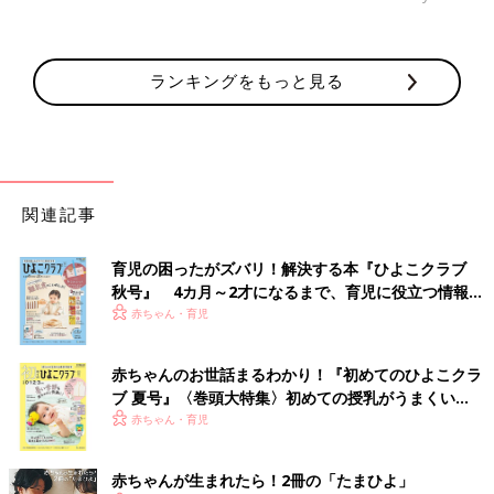
ランキングをもっと見る
関連記事
育児の困ったがズバリ！解決する本『ひよこクラブ
秋号』 4カ月～2才になるまで、育児に役立つ情報が
いっぱい！
赤ちゃん・育児
赤ちゃんのお世話まるわかり！『初めてのひよこクラ
ブ 夏号』〈巻頭大特集〉初めての授乳がうまくい
く！ おっぱい・ミルクの基本と夏のトラブル 解決テ
赤ちゃん・育児
ク
赤ちゃんが生まれたら！2冊の「たまひよ」