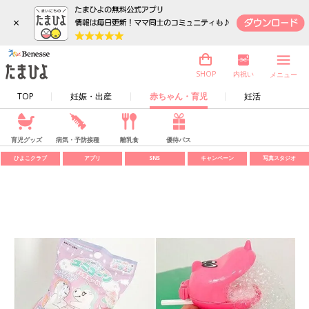
×
内祝い
SHOP
メニュー
TOP
妊娠・出産
赤ちゃん・育児
妊活
育児グッズ
病気・予防接種
離乳食
優待パス
ひよこクラブ
アプリ
SNS
キャンペーン
写真スタジオ