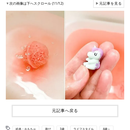
▼
次の画像は下へスクロール (11/12)
▶
元記事を見る
元記事へ戻る
絵本・おもちゃ
遊び
3歳
ライフスタイル
4歳～