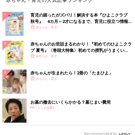
育児の困ったがズバリ！解決する本『ひよこクラブ
秋号』 4カ月～2才になるまで、育児に役立つ情報が
いっぱい！
赤ちゃん・育児
赤ちゃんのお世話まるわかり！『初めてのひよこクラ
ブ 夏号』〈巻頭大特集〉初めての授乳がうまくい
く！ おっぱい・ミルクの基本と夏のトラブル 解決テ
赤ちゃん・育児
ク
赤ちゃんが生まれたら！2冊の「たまひよ」
赤ちゃん・育児
お墓の撤去にいくらかかる？墓じまい費用
PR(くらしの話題)
Recommended by