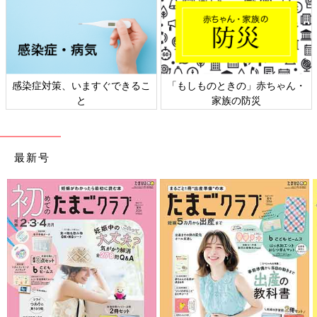
きの」赤ちゃん・
日本外来小児科学会リーフレッ
六星占術 細木か
の防災
ト検討会
相
最新号