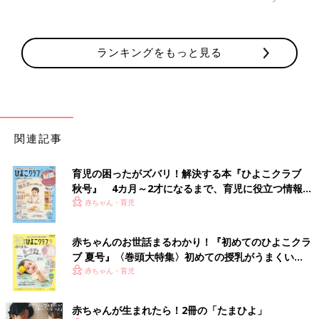
ランキングをもっと見る
関連記事
育児の困ったがズバリ！解決する本『ひよこクラブ
秋号』 4カ月～2才になるまで、育児に役立つ情報が
いっぱい！
赤ちゃん・育児
赤ちゃんのお世話まるわかり！『初めてのひよこクラ
ブ 夏号』〈巻頭大特集〉初めての授乳がうまくい
く！ おっぱい・ミルクの基本と夏のトラブル 解決テ
赤ちゃん・育児
ク
赤ちゃんが生まれたら！2冊の「たまひよ」