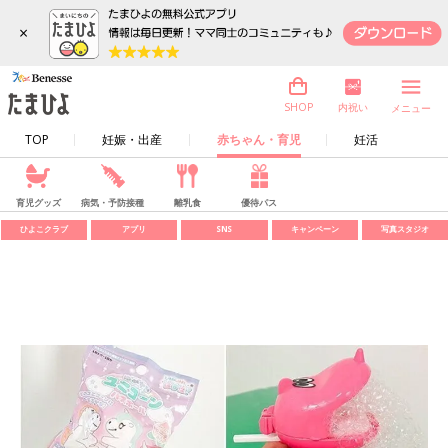
×
内祝い
SHOP
メニュー
TOP
妊娠・出産
赤ちゃん・育児
妊活
育児グッズ
病気・予防接種
離乳食
優待パス
ひよこクラブ
アプリ
SNS
キャンペーン
写真スタジオ