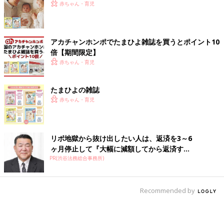
赤ちゃん・育児
アカチャンホンポでたまひよ雑誌を買うとポイント10
倍【期間限定】
赤ちゃん・育児
たまひよの雑誌
赤ちゃん・育児
リボ地獄から抜け出したい人は、返済を3～6
ヶ月停止して『大幅に減額してから返済す...
PR(渋谷法務総合事務所)
Recommended by