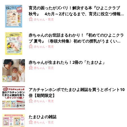
育児の困ったがズバリ！解決する本『ひよこクラブ
秋号』 4カ月～2才になるまで、育児に役立つ情報が
いっぱい！
赤ちゃん・育児
赤ちゃんのお世話まるわかり！『初めてのひよこクラ
ブ 夏号』〈巻頭大特集〉初めての授乳がうまくい
く！ おっぱい・ミルクの基本と夏のトラブル 解決テ
赤ちゃん・育児
ク
赤ちゃんが生まれたら！2冊の「たまひよ」
赤ちゃん・育児
アカチャンホンポでたまひよ雑誌を買うとポイント10
倍【期間限定】
赤ちゃん・育児
たまひよの雑誌
赤ちゃん・育児