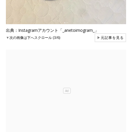
出典：Instagramアカウント「_anetoimogram_」
▼
次の画像は下へスクロール (3/6)
▶
元記事を見る