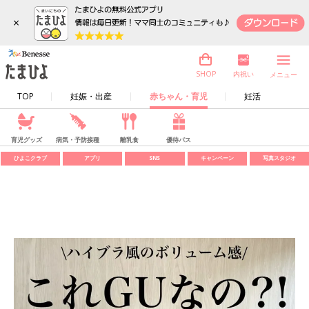
×
内祝い
SHOP
メニュー
TOP
妊娠・出産
赤ちゃん・育児
妊活
育児グッズ
病気・予防接種
離乳食
優待パス
ひよこクラブ
アプリ
SNS
キャンペーン
写真スタジオ