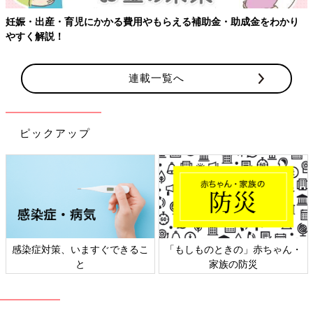
児にかかる費用やもらえる補助金・助成金をわかり
【ワクチン接種
連載一覧へ
ピックアップ
、いますぐできるこ
「もしものときの」赤ちゃん・
日本外来小児
と
家族の防災
ト