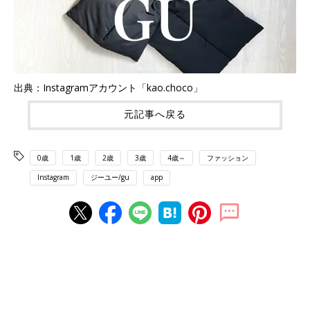
出典：Instagramアカウント「kao.choco」
元記事へ戻る
0歳
1歳
2歳
3歳
4歳～
ファッション
Instagram
ジーユー/gu
app