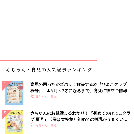
赤ちゃん・育児の人気記事ランキング
育児の困ったがズバリ！解決する本『ひよこクラブ
秋号』 4カ月～2才になるまで、育児に役立つ情報が
いっぱい！
赤ちゃん・育児
赤ちゃんのお世話まるわかり！『初めてのひよこクラ
ブ 夏号』〈巻頭大特集〉初めての授乳がうまくい
く！ おっぱい・ミルクの基本と夏のトラブル 解決テ
赤ちゃん・育児
ク