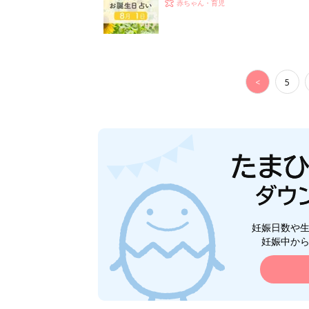
赤ちゃん・育児
<
5
妊娠日数や
妊娠中か