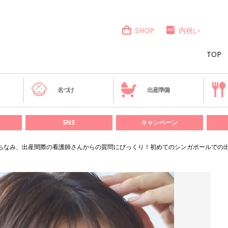
SHOP
内祝い
TOP
き
名づけ
出産準備
SNS
キャンペーン
ちなみ、出産間際の看護師さんからの質問にびっくり！初めてのシンガポールでの