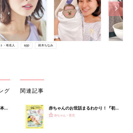
ト・有名人
app
鈴木ちなみ
ング
関連記事
本
赤ちゃんのお世話まるわかり！『初め
2才
てのひよこクラブ 夏号』〈巻頭大特
赤ちゃん・育児
いっ
集〉初めての授乳がうまくいく！ お
っぱい・ミルクの基本と夏のトラブル
解決テク