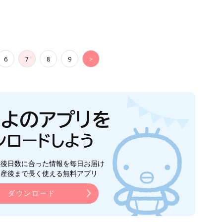
6
7
8
9
>
生後日数に合った情報を毎日お届け
ら産後まで長く使える無料アプリ
ダウンロード