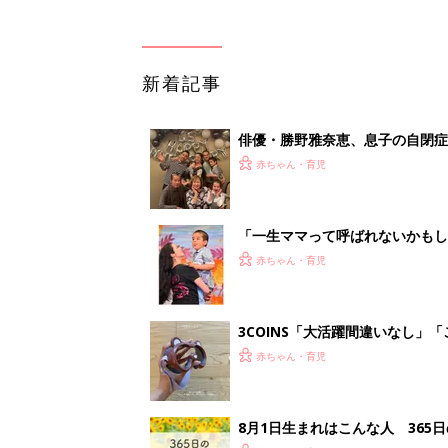
新着記事
俳優・勝野雅奈恵、息子の自閉
赤ちゃん・育児
「一生ママって呼ばれないかもし
診断
赤ちゃん・育児
3COINS「大活躍間違いなし」
赤ちゃん・育児
8月1日生まれはこんな人 365