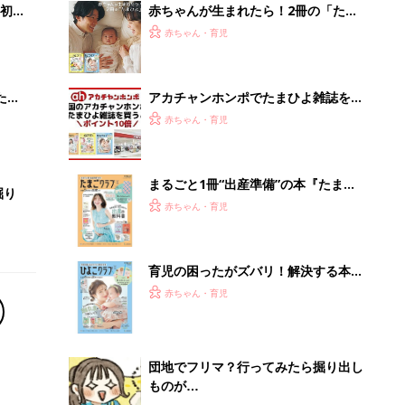
初め
赤ちゃんが生まれたら！2冊の「たま
大特
ひよ」
赤ちゃん・育児
 お
ブル
たま
アカチャンホンポでたまひよ雑誌を買
うとポイント10倍【期間限定】
赤ちゃん・育児
まるごと1冊“出産準備”の本『たまご
掘り
クラブ 夏号』〈スペシャル大特集〉
赤ちゃん・育児
夫婦で予習する 出産の教科書
育児の困ったがズバリ！解決する本
『ひよこクラブ 夏号』 4カ月～2才
赤ちゃん・育児
になるまで、育児に役立つ情報がいっ
ぱい！
団地でフリマ？行ってみたら掘り出し
ものが…