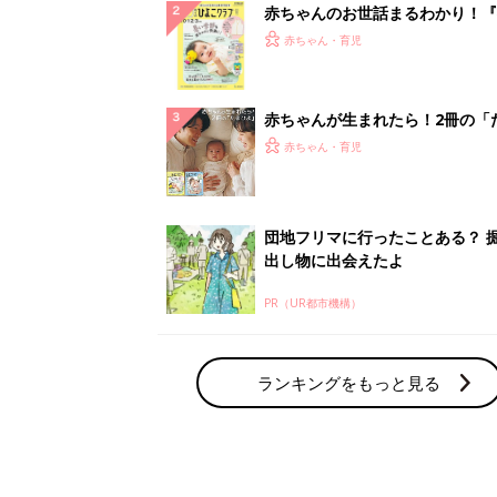
赤ちゃんのお世話まるわかり！『
てのひよこクラブ 夏号』〈巻頭
赤ちゃん・育児
集〉初めての授乳がうまくいく！
っぱい・ミルクの基本と夏のトラ
解決テク
赤ちゃんが生まれたら！2冊の「
ひよ」
赤ちゃん・育児
団地フリマに行ったことある？ 
出し物に出会えたよ
PR（UR都市機構）
ランキングをもっと見る