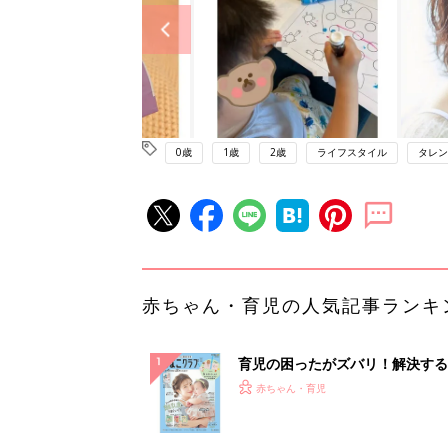
0歳
1歳
2歳
ライフスタイル
タレン
赤ちゃん・育児の人気記事ランキ
育児の困ったがズバリ！解決する
『ひよこクラブ 夏号』 4カ月～
赤ちゃん・育児
になるまで、育児に役立つ情報が
ぱい！