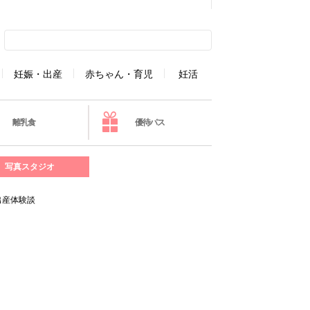
妊娠・出産
赤ちゃん・育児
妊活
離乳食
優待パス
写真スタジオ
出産体験談