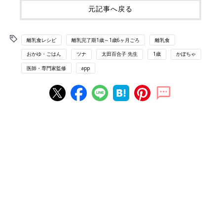
元記事へ戻る
離乳食レシピ
離乳完了期1歳～1歳6ヶ月ごろ
離乳食
おかゆ・ごはん
ツナ
太田百合子 先生
1歳
かぼちゃ
医師・専門家監修
app