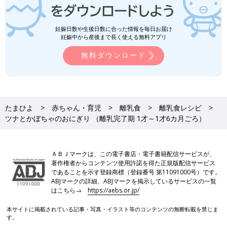
妊娠日数や生後日数に合った情報を毎日お届け
妊娠中から産後まで長く使える無料アプリ
無料ダウンロード
たまひよ
赤ちゃん・育児
離乳食
離乳食レシピ
ツナとかぼちゃのおにぎり （離乳完了期 1才～1才6カ月ごろ）
ＡＢＪマークは、この電子書店・電子書籍配信サービスが、
著作権者からコンテンツ使用許諾を得た正規版配信サービス
であることを示す登録商標（登録番号 第11091000号）です。
ABJマークの詳細、ABJマークを掲示しているサービスの一覧
はこちら→
https://aebs.or.jp/
本サイトに掲載されている記事・写真・イラスト等のコンテンツの無断転載を禁じま
す。