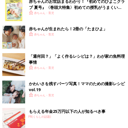
赤ちゃんのお世話まるわかり！『初めてのひよこクラ
ブ 夏号』〈巻頭大特集〉初めての授乳がうまくい
く！ おっぱい・ミルクの基本と夏のトラブル 解決テ
赤ちゃん・育児
ク
赤ちゃんが生まれたら！2冊の「たまひよ」
赤ちゃん・育児
「週何回？」「よく作るレシピは？」わが家の魚料理
事情
赤ちゃん・育児
かわいさを残すパーツ写真！ママのための撮影レシピ
vol.19
赤ちゃん・育児
もらえる年金25万円以下の人が知るべき事
PR(くらしの話題)