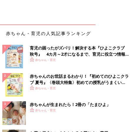
赤ちゃん・育児の人気記事ランキング
育児の困ったがズバリ！解決する本『ひよこクラブ
秋号』 4カ月～2才になるまで、育児に役立つ情報が
いっぱい！
赤ちゃん・育児
赤ちゃんのお世話まるわかり！『初めてのひよこクラ
ブ 夏号』〈巻頭大特集〉初めての授乳がうまくい
く！ おっぱい・ミルクの基本と夏のトラブル 解決テ
赤ちゃん・育児
ク
赤ちゃんが生まれたら！2冊の「たまひよ」
赤ちゃん・育児