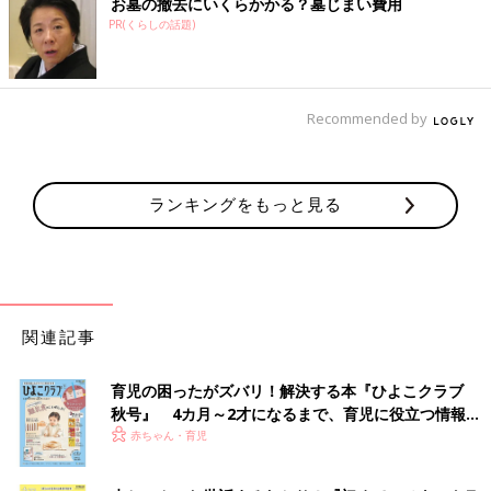
お墓の撤去にいくらかかる？墓じまい費用
PR(くらしの話題)
Recommended by
ランキングをもっと見る
関連記事
育児の困ったがズバリ！解決する本『ひよこクラブ
秋号』 4カ月～2才になるまで、育児に役立つ情報が
いっぱい！
赤ちゃん・育児