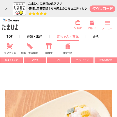
×
内祝い
SHOP
メニュー
TOP
妊娠・出産
赤ちゃん・育児
妊活
育児グッズ
病気・予防接種
離乳食
優待パス
ひよこクラブ
アプリ
SNS
キャンペーン
写真スタジオ