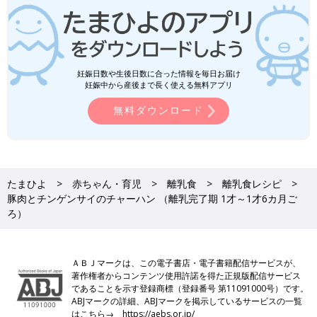
妊娠日数や生後日数に合った情報を毎日お届け
妊娠中から産後まで長く使える無料アプリ
無料ダウンロード
たまひよ
赤ちゃん・育児
離乳食
離乳食レシピ
豚肉とチンゲンサイのチャーハン （離乳完了期 1才～1才6カ月ご
ろ）
ＡＢＪマークは、この電子書店・電子書籍配信サービスが、
著作権者からコンテンツ使用許諾を得た正規版配信サービス
であることを示す登録商標（登録番号 第11091000号）です。
ABJマークの詳細、ABJマークを掲示しているサービスの一覧
はこちら→
https://aebs.or.jp/