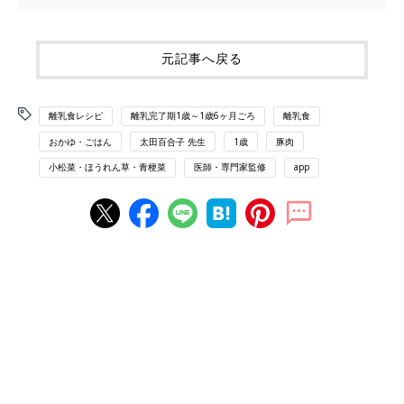
元記事へ戻る
離乳食レシピ
離乳完了期1歳～1歳6ヶ月ごろ
離乳食
おかゆ・ごはん
太田百合子 先生
1歳
豚肉
小松菜・ほうれん草・青梗菜
医師・専門家監修
app