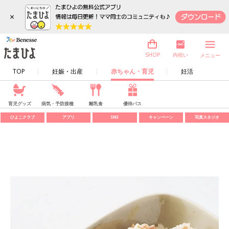
×
内祝い
SHOP
メニュー
TOP
妊娠・出産
赤ちゃん・育児
妊活
育児グッズ
病気・予防接種
離乳食
優待パス
ひよこクラブ
アプリ
SNS
キャンペーン
写真スタジオ