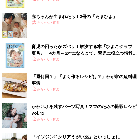
ク
赤ちゃんが生まれたら！2冊の「たまひよ」
赤ちゃん・育児
育児の困ったがズバリ！解決する本『ひよこクラブ
夏号』 4カ月～2才になるまで、育児に役立つ情報が
いっぱい！
赤ちゃん・育児
「週何回？」「よく作るレシピは？」わが家の魚料理
事情
赤ちゃん・育児
かわいさを残すパーツ写真！ママのための撮影レシピ
vol.19
赤ちゃん・育児
「イソジン®クリアうがい薬」といっしょに