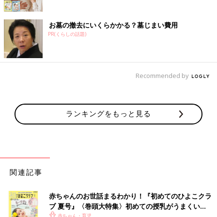
お墓の撤去にいくらかかる？墓じまい費用
PR(くらしの話題)
Recommended by
ランキングをもっと見る
関連記事
赤ちゃんのお世話まるわかり！『初めてのひよこクラ
ブ 夏号』〈巻頭大特集〉初めての授乳がうまくい
く！ おっぱい・ミルクの基本と夏のトラブル 解決テ
赤ちゃん・育児