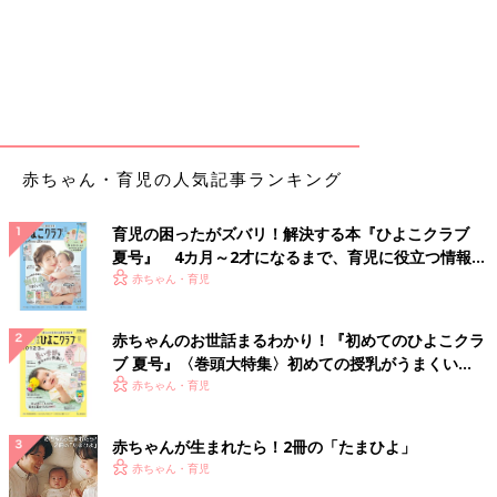
赤ちゃん・育児の人気記事ランキング
育児の困ったがズバリ！解決する本『ひよこクラブ
夏号』 4カ月～2才になるまで、育児に役立つ情報が
いっぱい！
赤ちゃん・育児
赤ちゃんのお世話まるわかり！『初めてのひよこクラ
ブ 夏号』〈巻頭大特集〉初めての授乳がうまくい
く！ おっぱい・ミルクの基本と夏のトラブル 解決テ
赤ちゃん・育児
ク
赤ちゃんが生まれたら！2冊の「たまひよ」
赤ちゃん・育児