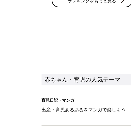
育児日記・マンガ
出産・育児あるあるをマンガで楽しもう
赤ちゃんの病気
赤ちゃんの病気や事故・ケガ、ホームケア
いてまとめました
新着記事
【漫画】娘も夫も私もハッピー
うふう子育て ＃92』
赤ちゃん・育児