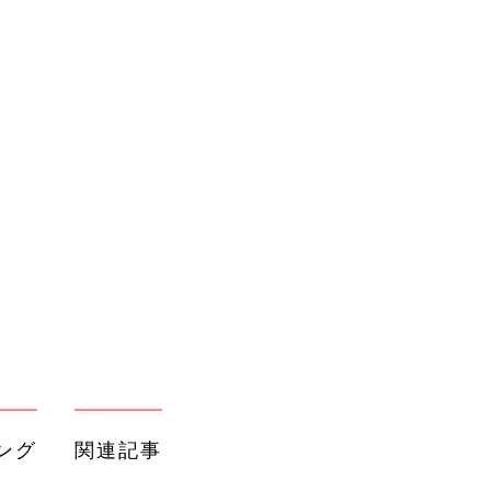
ング
関連記事
本
育児の困ったがズバリ！解決する本
2才
『ひよこクラブ 秋号』 4カ月～2才
赤ちゃん・育児
いっ
になるまで、育児に役立つ情報がいっ
ぱい！
初め
赤ちゃんのお世話まるわかり！『初め
大特
てのひよこクラブ 夏号』〈巻頭大特
赤ちゃん・育児
 お
集〉初めての授乳がうまくいく！ お
ブル
っぱい・ミルクの基本と夏のトラブル
解決テク
たま
赤ちゃんが生まれたら！2冊の「たま
ひよ」
赤ちゃん・育児
「週何回？」「よく作るレシピは？」
ホン
わが家の魚料理事情