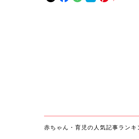
赤ちゃん・育児の人気記事ランキ
育児の困ったがズバリ！解決する
『ひよこクラブ 秋号』 4カ月～
赤ちゃん・育児
になるまで、育児に役立つ情報が
ぱい！
赤ちゃんのお世話まるわかり！『
てのひよこクラブ 夏号』〈巻頭
赤ちゃん・育児
集〉初めての授乳がうまくいく！
っぱい・ミルクの基本と夏のトラ
解決テク
赤ちゃんが生まれたら！2冊の「
ひよ」
赤ちゃん・育児
ピアスをしてても痛くないヘッド