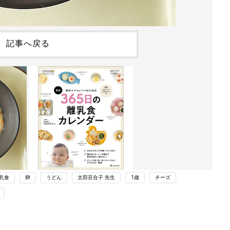
記事へ戻る
乳食
卵
うどん
太田百合子 先生
1歳
チーズ