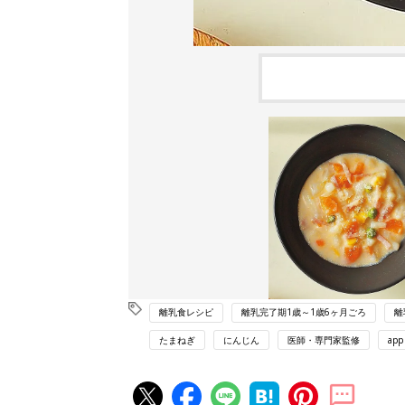
離乳食レシピ
離乳完了期1歳～1歳6ヶ月ごろ
離
たまねぎ
にんじん
医師・専門家監修
app