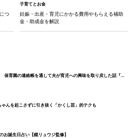
ちゃんを起こさずに引き抜く「かくし芸」的テクも
日のお誕生日占い【鏡リュウジ監修】
して抗がん剤治療。義眼は7個目。右目摘出から始まった義眼と
3
4
5
>