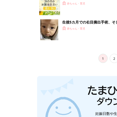
妊娠日数や
妊娠中か