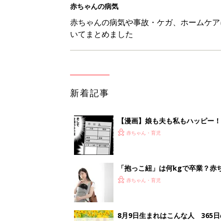
「抱っこ紐」は何kgで卒業？赤
赤ちゃん・育児
8月9日生まれはこんな人 365
赤ちゃん・育児
生後5カ月での右目摘出手術、そ
の生活【網膜芽細胞腫】
赤ちゃん・育児
1
2