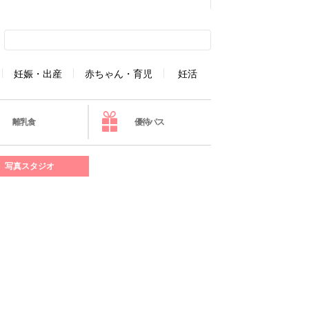
妊娠・出産
赤ちゃん・育児
妊活
離乳食
優待パス
写真スタジオ