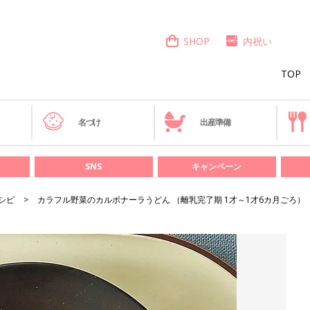
SHOP
内祝い
TOP
き
名づけ
出産準備
SNS
キャンペーン
シピ
カラフル野菜のカルボナーラうどん （離乳完了期 1才～1才6カ月ごろ）