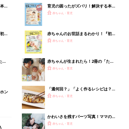
赤ちゃん・育児
かわいさを残すパーツ写真！ママのた
めの撮影レシピ vol.19
赤ちゃん・育児
100℃でモップ洗浄、圧倒的な吸引
力…今注目のロボット掃除機
PR（Dreame）
Recommended by