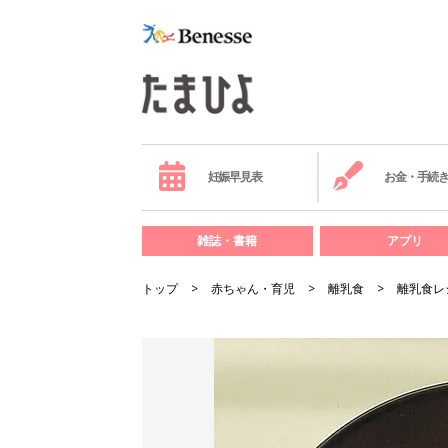
妊娠早見表
お金・手続
雑誌・書籍
アプリ
トップ
赤ちゃん・育児
離乳食
離乳食レ