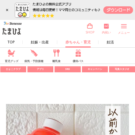
×
内祝い
SHOP
メニュー
TOP
妊娠・出産
赤ちゃん・育児
妊活
育児グッズ
病気・予防接種
離乳食
優待パス
ひよこクラブ
アプリ
SNS
キャンペーン
写真スタジオ