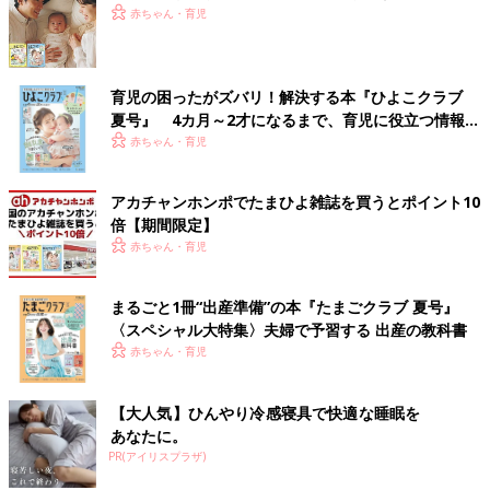
赤ちゃん・育児
育児の困ったがズバリ！解決する本『ひよこクラブ
夏号』 4カ月～2才になるまで、育児に役立つ情報が
いっぱい！
赤ちゃん・育児
アカチャンホンポでたまひよ雑誌を買うとポイント10
倍【期間限定】
赤ちゃん・育児
まるごと1冊“出産準備”の本『たまごクラブ 夏号』
〈スペシャル大特集〉夫婦で予習する 出産の教科書
赤ちゃん・育児
【大人気】ひんやり冷感寝具で快適な睡眠を
あなたに。
PR(アイリスプラザ)