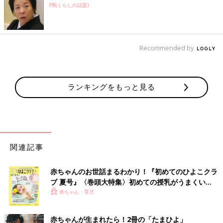
PR(くらしの話題)
Recommended by
ランキングをもっと見る
関連記事
赤ちゃんのお世話まるわかり！『初めてのひよこクラ
ブ 夏号』〈巻頭大特集〉初めての授乳がうまくい
く！ おっぱい・ミルクの基本と夏のトラブル 解決テ
赤ちゃん・育児
ク
赤ちゃんが生まれたら！2冊の「たまひよ」