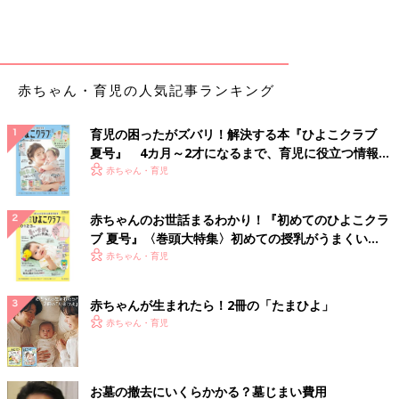
赤ちゃん・育児の人気記事ランキング
育児の困ったがズバリ！解決する本『ひよこクラブ
夏号』 4カ月～2才になるまで、育児に役立つ情報が
いっぱい！
赤ちゃん・育児
赤ちゃんのお世話まるわかり！『初めてのひよこクラ
ブ 夏号』〈巻頭大特集〉初めての授乳がうまくい
く！ おっぱい・ミルクの基本と夏のトラブル 解決テ
赤ちゃん・育児
ク
赤ちゃんが生まれたら！2冊の「たまひよ」
赤ちゃん・育児
お墓の撤去にいくらかかる？墓じまい費用