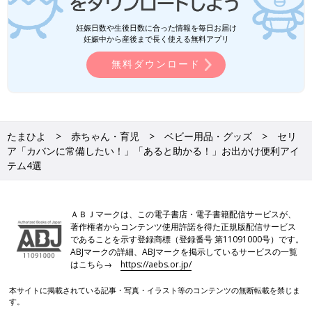
妊娠日数や生後日数に合った情報を毎日お届け
妊娠中から産後まで長く使える無料アプリ
無料ダウンロード
たまひよ
赤ちゃん・育児
ベビー用品・グッズ
セリ
ア「カバンに常備したい！」「あると助かる！」お出かけ便利アイ
テム4選
ＡＢＪマークは、この電子書店・電子書籍配信サービスが、
著作権者からコンテンツ使用許諾を得た正規版配信サービス
であることを示す登録商標（登録番号 第11091000号）です。
ABJマークの詳細、ABJマークを掲示しているサービスの一覧
はこちら→
https://aebs.or.jp/
本サイトに掲載されている記事・写真・イラスト等のコンテンツの無断転載を禁じま
す。