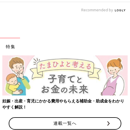
Recommended by
特集
【
娠・出産・育児にかかる費用やもらえる補助金・助成金をわかり
すく解説！
連載一覧へ