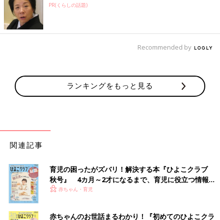
PR(くらしの話題)
Recommended by
ランキングをもっと見る
関連記事
育児の困ったがズバリ！解決する本『ひよこクラブ
秋号』 4カ月～2才になるまで、育児に役立つ情報が
いっぱい！
赤ちゃん・育児
赤ちゃんのお世話まるわかり！『初めてのひよこクラ