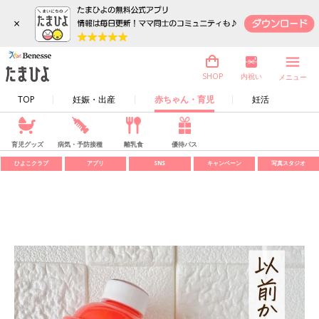
×
内祝い
SHOP
メニュー
TOP
妊娠・出産
赤ちゃん・育児
妊活
育児グッズ
病気・予防接種
離乳食
優待パス
ひよこクラブ
アプリ
SNS
キャンペーン
写真スタジオ