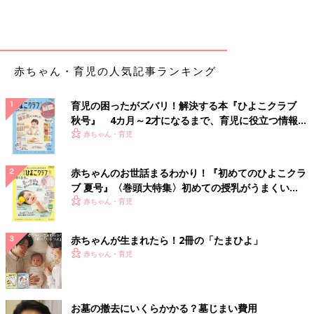
赤ちゃん・育児の人気記事ランキング
育児の困ったがズバリ！解決する本『ひよこクラブ
秋号』 4カ月～2才になるまで、育児に役立つ情報が
いっぱい！
赤ちゃん・育児
赤ちゃんのお世話まるわかり！『初めてのひよこクラ
ブ 夏号』〈巻頭大特集〉初めての授乳がうまくい
く！ おっぱい・ミルクの基本と夏のトラブル 解決テ
赤ちゃん・育児
ク
赤ちゃんが生まれたら！2冊の「たまひよ」
赤ちゃん・育児
お墓の撤去にいくらかかる？墓じまい費用