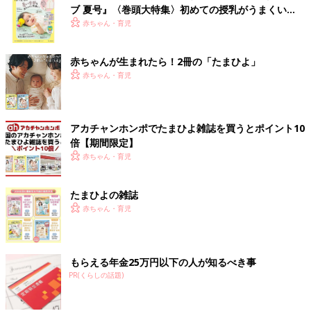
ブ 夏号』〈巻頭大特集〉初めての授乳がうまくい
く！ おっぱい・ミルクの基本と夏のトラブル 解決テ
赤ちゃん・育児
ク
赤ちゃんが生まれたら！2冊の「たまひよ」
赤ちゃん・育児
アカチャンホンポでたまひよ雑誌を買うとポイント10
倍【期間限定】
赤ちゃん・育児
たまひよの雑誌
赤ちゃん・育児
もらえる年金25万円以下の人が知るべき事
PR(くらしの話題)