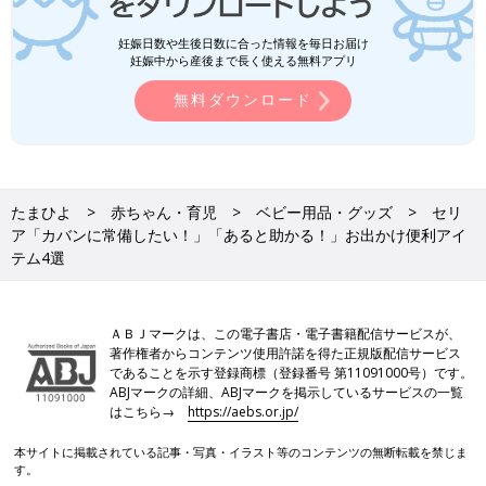
妊娠日数や生後日数に合った情報を毎日お届け
妊娠中から産後まで長く使える無料アプリ
無料ダウンロード
たまひよ
赤ちゃん・育児
ベビー用品・グッズ
セリ
ア「カバンに常備したい！」「あると助かる！」お出かけ便利アイ
テム4選
ＡＢＪマークは、この電子書店・電子書籍配信サービスが、
著作権者からコンテンツ使用許諾を得た正規版配信サービス
であることを示す登録商標（登録番号 第11091000号）です。
ABJマークの詳細、ABJマークを掲示しているサービスの一覧
はこちら→
https://aebs.or.jp/
本サイトに掲載されている記事・写真・イラスト等のコンテンツの無断転載を禁じま
す。