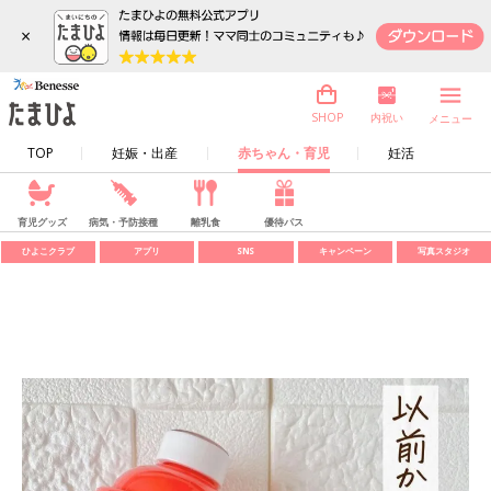
×
内祝い
SHOP
メニュー
TOP
妊娠・出産
赤ちゃん・育児
妊活
育児グッズ
病気・予防接種
離乳食
優待パス
ひよこクラブ
アプリ
SNS
キャンペーン
写真スタジオ