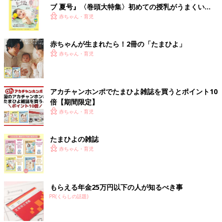
ブ 夏号』〈巻頭大特集〉初めての授乳がうまくい
く！ おっぱい・ミルクの基本と夏のトラブル 解決テ
赤ちゃん・育児
ク
赤ちゃんが生まれたら！2冊の「たまひよ」
赤ちゃん・育児
アカチャンホンポでたまひよ雑誌を買うとポイント10
倍【期間限定】
赤ちゃん・育児
たまひよの雑誌
赤ちゃん・育児
もらえる年金25万円以下の人が知るべき事
PR(くらしの話題)