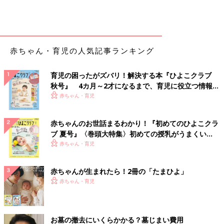
赤ちゃん・育児の人気記事ランキング
育児の困ったがズバリ！解決する本『ひよこクラブ
秋号』 4カ月～2才になるまで、育児に役立つ情報が
いっぱい！
赤ちゃん・育児
赤ちゃんのお世話まるわかり！『初めてのひよこクラ
ブ 夏号』〈巻頭大特集〉初めての授乳がうまくい
く！ おっぱい・ミルクの基本と夏のトラブル 解決テ
赤ちゃん・育児
ク
赤ちゃんが生まれたら！2冊の「たまひよ」
赤ちゃん・育児
お墓の撤去にいくらかかる？墓じまい費用