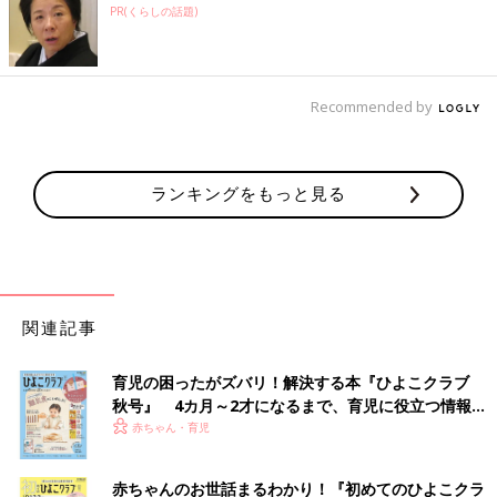
PR(くらしの話題)
Recommended by
ランキングをもっと見る
関連記事
育児の困ったがズバリ！解決する本『ひよこクラブ
秋号』 4カ月～2才になるまで、育児に役立つ情報が
いっぱい！
赤ちゃん・育児
赤ちゃんのお世話まるわかり！『初めてのひよこクラ