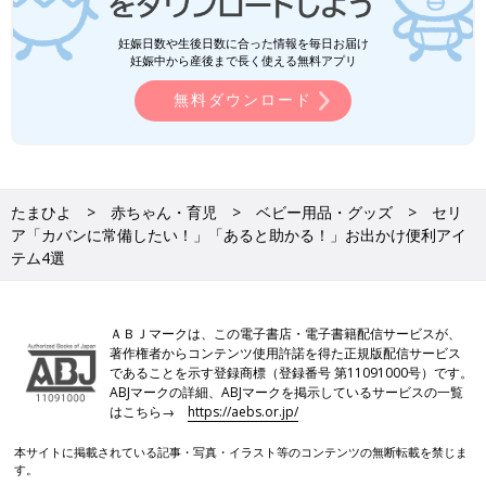
妊娠日数や生後日数に合った情報を毎日お届け
妊娠中から産後まで長く使える無料アプリ
無料ダウンロード
たまひよ
赤ちゃん・育児
ベビー用品・グッズ
セリ
ア「カバンに常備したい！」「あると助かる！」お出かけ便利アイ
テム4選
ＡＢＪマークは、この電子書店・電子書籍配信サービスが、
著作権者からコンテンツ使用許諾を得た正規版配信サービス
であることを示す登録商標（登録番号 第11091000号）です。
ABJマークの詳細、ABJマークを掲示しているサービスの一覧
はこちら→
https://aebs.or.jp/
本サイトに掲載されている記事・写真・イラスト等のコンテンツの無断転載を禁じま
す。