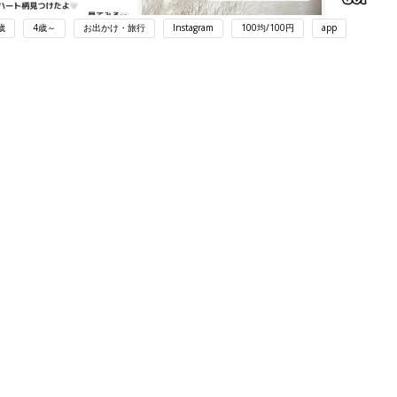
歳
4歳～
お出かけ・旅行
Instagram
100均/100円
app
ング
関連記事
本
育児の困ったがズバリ！解決する本
2才
『ひよこクラブ 秋号』 4カ月～2才
赤ちゃん・育児
いっ
になるまで、育児に役立つ情報がいっ
ぱい！
初め
赤ちゃんのお世話まるわかり！『初め
大特
てのひよこクラブ 夏号』〈巻頭大特
赤ちゃん・育児
 お
集〉初めての授乳がうまくいく！ お
ブル
っぱい・ミルクの基本と夏のトラブル
解決テク
たま
赤ちゃんが生まれたら！2冊の「たま