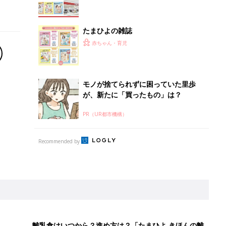
離乳食はいつから？進め方は？「たまひよ きほんの離
乳食」
授乳の悩みや初めての離乳食作りに役立つ
子育てとお金
につ
妊娠・出産・育児にかかる費用やもらえる補助
金・助成金を解説