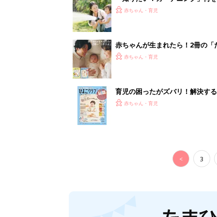
妊娠日数や
妊娠中か