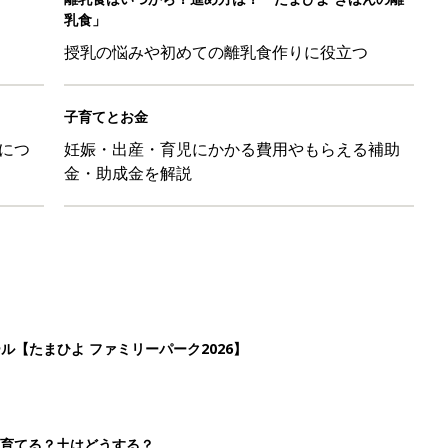
ール【たまひよ ファミリーパーク2026】
を育てる？土はどうする？
たまひよ」
本『ひよこクラブ 秋号』 4カ月～2才になるまで、育児に役立
4
5
6
7
>