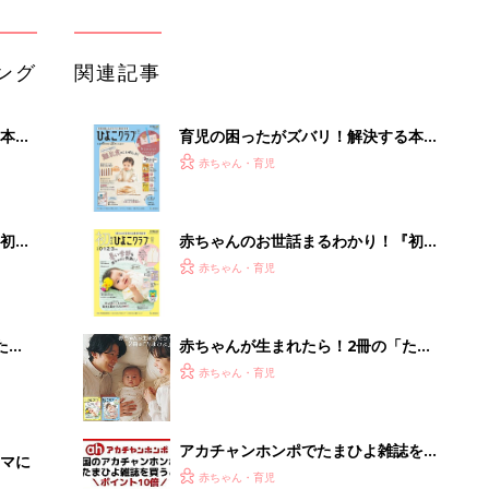
ひよ」
赤ちゃん・育児
アカチャンホンポでたまひよ雑誌を買
マに
うとポイント10倍【期間限定】
赤ちゃん・育児
たまひよの雑誌
赤ちゃん・育児
モノが捨てられずに困っていた里歩
が、新たに「買ったもの」は？
PR（UR都市機構）
Recommended by