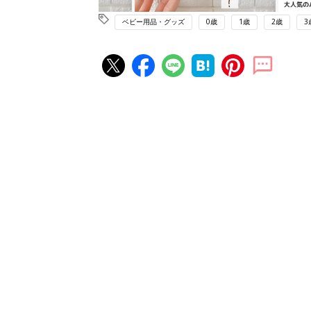
ベビー用品・グッズ
0歳
1歳
2歳
3
赤ちゃん・育児の人気記事ランキ
育児の困ったがズバリ！解決する
『ひよこクラブ 秋号』 4カ月～
赤ちゃん・育児
になるまで、育児に役立つ情報が
ぱい！
赤ちゃんのお世話まるわかり！『
てのひよこクラブ 夏号』〈巻頭
赤ちゃん・育児
集〉初めての授乳がうまくいく！
っぱい・ミルクの基本と夏のトラ
解決テク
赤ちゃんが生まれたら！2冊の「