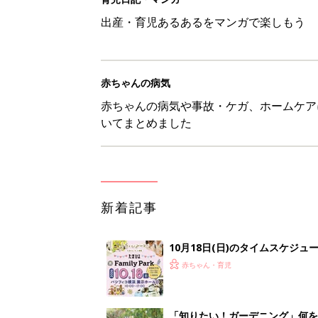
10月18日(日)のタイムスケジュ
赤ちゃん・育児
「知りたい！ガーデニング」何
赤ちゃん・育児
赤ちゃんが生まれたら！2冊の「
赤ちゃん・育児
育児の困ったがズバリ！解決する
つ情報がいっぱい！
赤ちゃん・育児
<
3