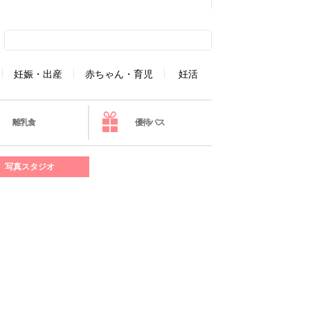
妊娠・出産
赤ちゃん・育児
妊活
離乳食
優待パス
写真スタジオ