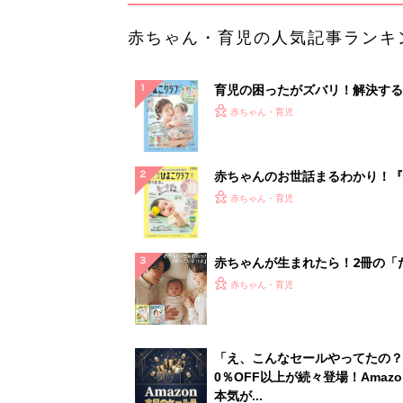
赤ちゃん・育児の人気記事ランキ
育児の困ったがズバリ！解決する
『ひよこクラブ 夏号』 4カ月～
赤ちゃん・育児
になるまで、育児に役立つ情報が
ぱい！
赤ちゃんのお世話まるわかり！『
てのひよこクラブ 夏号』〈巻頭
赤ちゃん・育児
集〉初めての授乳がうまくいく！
っぱい・ミルクの基本と夏のトラ
解決テク
赤ちゃんが生まれたら！2冊の「
ひよ」
赤ちゃん・育児
「え、こんなセールやってたの？
0％OFF以上が続々登場！Amazo
本気が...