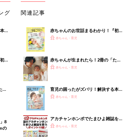
ング
関連記事
本
赤ちゃんのお世話まるわかり！『初め
2才
てのひよこクラブ 夏号』〈巻頭大特
赤ちゃん・育児
いっ
集〉初めての授乳がうまくいく！ お
っぱい・ミルクの基本と夏のトラブル
解決テク
初め
赤ちゃんが生まれたら！2冊の「たま
大特
ひよ」
赤ちゃん・育児
 お
ブル
たま
育児の困ったがズバリ！解決する本
『ひよこクラブ 秋号』 4カ月～2才
赤ちゃん・育児
になるまで、育児に役立つ情報がいっ
ぱい！
アカチャンホンポでたまひよ雑誌を買
」8
うとポイント10倍【期間限定】
赤ちゃん・育児
nの