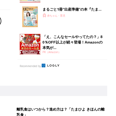
まるごと1冊“出産準備”の本『たまご
クラブ 夏号』〈スペシャル大特集〉
赤ちゃん・育児
夫婦で予習する 出産の教科書
「え、こんなセールやってたの？」8
0％OFF以上が続々登場！Amazonの
本気が...
PR（Amazon）
Recommended by
離乳食はいつから？進め方は？「たまひよ きほんの離
乳食」