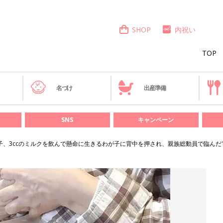
SHOP
内祝い
TOP
き
名づけ
出産準備
SNS
キャンペーン
4つ子、3ccのミルクを飲んで懸命に生きるわが子に背中を押され、親族総動員で臨ん