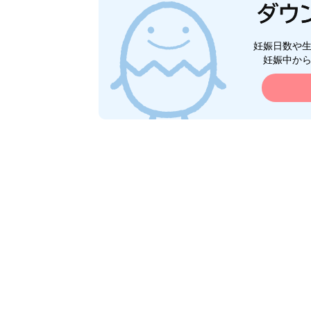
妊娠日数や
妊娠中か