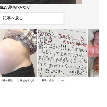
娠29週頃のおなか
記事へ戻る
・出産体験談
家族を考える
双子・多胎
app