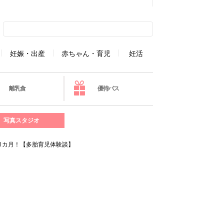
妊娠・出産
赤ちゃん・育児
妊活
離乳食
優待パス
写真スタジオ
だ1カ月！【多胎育児体験談】