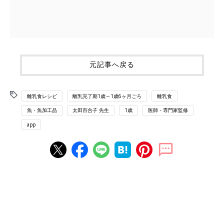
元記事へ戻る
離乳食レシピ
離乳完了期1歳～1歳6ヶ月ごろ
離乳食
魚・魚加工品
太田百合子 先生
1歳
医師・専門家監修
app