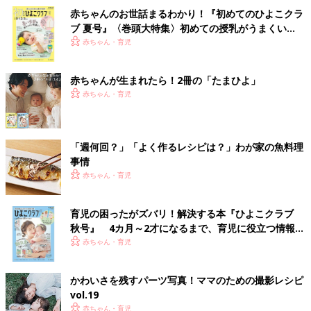
赤ちゃんのお世話まるわかり！『初めてのひよこクラ
ブ 夏号』〈巻頭大特集〉初めての授乳がうまくい
く！ おっぱい・ミルクの基本と夏のトラブル 解決テ
赤ちゃん・育児
ク
赤ちゃんが生まれたら！2冊の「たまひよ」
赤ちゃん・育児
「週何回？」「よく作るレシピは？」わが家の魚料理
事情
赤ちゃん・育児
育児の困ったがズバリ！解決する本『ひよこクラブ
秋号』 4カ月～2才になるまで、育児に役立つ情報が
いっぱい！
赤ちゃん・育児
かわいさを残すパーツ写真！ママのための撮影レシピ
vol.19
赤ちゃん・育児