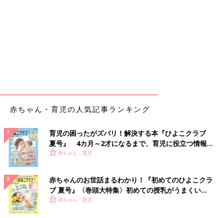
赤ちゃん・育児の人気記事ランキング
育児の困ったがズバリ！解決する本『ひよこクラブ
夏号』 4カ月～2才になるまで、育児に役立つ情報が
いっぱい！
赤ちゃん・育児
赤ちゃんのお世話まるわかり！『初めてのひよこクラ
ブ 夏号』〈巻頭大特集〉初めての授乳がうまくい
く！ おっぱい・ミルクの基本と夏のトラブル 解決テ
赤ちゃん・育児
ク