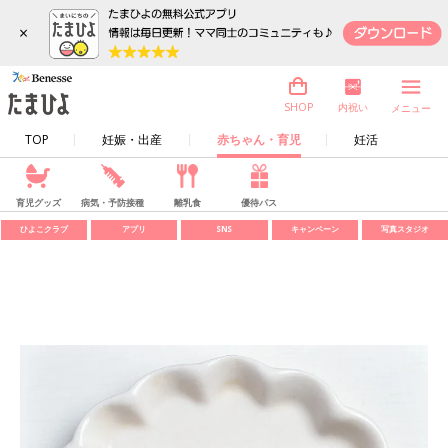
×
内祝い
SHOP
メニュー
TOP
妊娠・出産
赤ちゃん・育児
妊活
育児グッズ
病気・予防接種
離乳食
優待パス
ひよこクラブ
アプリ
SNS
キャンペーン
写真スタジオ