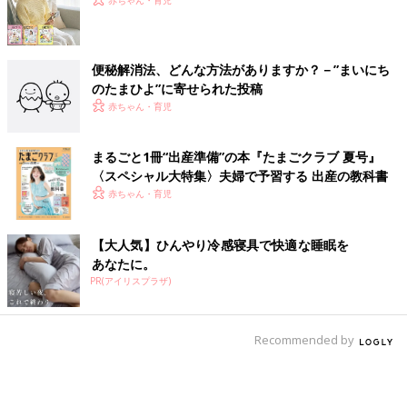
赤ちゃん・育児
便秘解消法、どんな方法がありますか？－”まいにち
のたまひよ”に寄せられた投稿
赤ちゃん・育児
まるごと1冊“出産準備”の本『たまごクラブ 夏号』
〈スペシャル大特集〉夫婦で予習する 出産の教科書
赤ちゃん・育児
【大人気】ひんやり冷感寝具で快適な睡眠を
あなたに。
PR(アイリスプラザ)
Recommended by