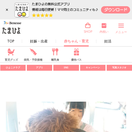
×
内祝い
SHOP
メニュー
TOP
妊娠・出産
赤ちゃん・育児
妊活
育児グッズ
病気・予防接種
離乳食
優待パス
ひよこクラブ
アプリ
SNS
キャンペーン
写真スタジオ