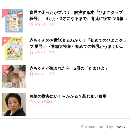
育児の困ったがズバリ！解決する本『ひよこクラブ
秋号』 4カ月～2才になるまで、育児に役立つ情報が
いっぱい！
赤ちゃん・育児
赤ちゃんのお世話まるわかり！『初めてのひよこクラ
ブ 夏号』〈巻頭大特集〉初めての授乳がうまくい
く！ おっぱい・ミルクの基本と夏のトラブル 解決テ
赤ちゃん・育児
ク
赤ちゃんが生まれたら！2冊の「たまひよ」
赤ちゃん・育児
お墓の撤去にいくらかかる？墓じまい費用
PR(くらしの話題)
Recommended by