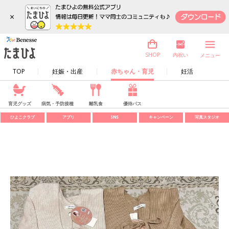
×
内祝い
SHOP
メニュー
TOP
妊娠・出産
赤ちゃん・育児
妊活
育児グッズ
病気・予防接種
離乳食
優待パス
ひよこクラブ
アプリ
SNS
キャンペーン
写真スタジオ