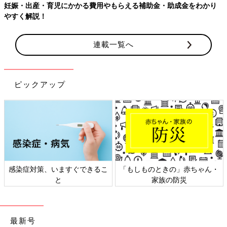
連載一覧へ
ピックアップ
・
日本外来小児科学会リーフレッ
六星占術 細木かおりさんの人生
ト検討会
相談
最新号