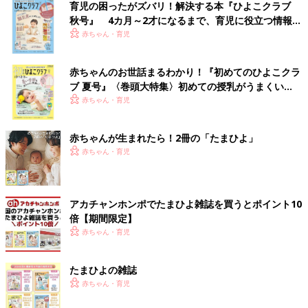
育児の困ったがズバリ！解決する本『ひよこクラブ
秋号』 4カ月～2才になるまで、育児に役立つ情報が
いっぱい！
赤ちゃん・育児
赤ちゃんのお世話まるわかり！『初めてのひよこクラ
ブ 夏号』〈巻頭大特集〉初めての授乳がうまくい
く！ おっぱい・ミルクの基本と夏のトラブル 解決テ
赤ちゃん・育児
ク
赤ちゃんが生まれたら！2冊の「たまひよ」
赤ちゃん・育児
アカチャンホンポでたまひよ雑誌を買うとポイント10
倍【期間限定】
赤ちゃん・育児
たまひよの雑誌
赤ちゃん・育児