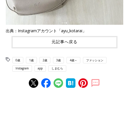
出典：Instagramアカウント「ayu_kotarai」
元記事へ戻る
0歳
1歳
2歳
3歳
4歳～
ファッション
Instagram
app
しまむら