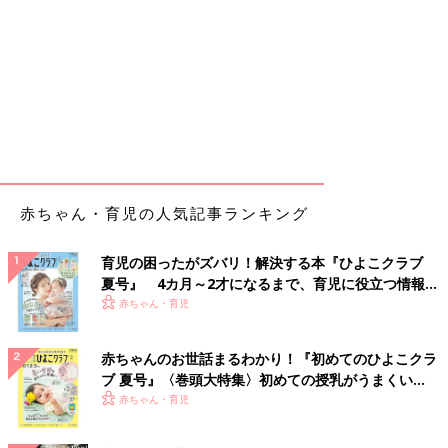
赤ちゃん・育児の人気記事ランキング
育児の困ったがズバリ！解決する本『ひよこクラブ
夏号』 4カ月～2才になるまで、育児に役立つ情報が
いっぱい！
赤ちゃん・育児
赤ちゃんのお世話まるわかり！『初めてのひよこクラ
ブ 夏号』〈巻頭大特集〉初めての授乳がうまくい
く！ おっぱい・ミルクの基本と夏のトラブル 解決テ
赤ちゃん・育児
ク