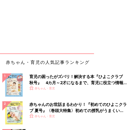
赤ちゃん・育児の人気記事ランキング
育児の困ったがズバリ！解決する本『ひよこクラブ
秋号』 4カ月～2才になるまで、育児に役立つ情報が
いっぱい！
赤ちゃん・育児
赤ちゃんのお世話まるわかり！『初めてのひよこクラ
ブ 夏号』〈巻頭大特集〉初めての授乳がうまくい
く！ おっぱい・ミルクの基本と夏のトラブル 解決テ
赤ちゃん・育児
ク