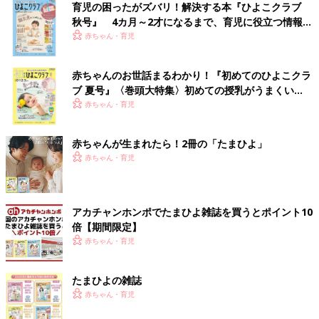
育児の困ったがズバリ！解決する本『ひよこクラブ
秋号』 4カ月～2才になるまで、育児に役立つ情報が
いっぱい！
赤ちゃん・育児
赤ちゃんのお世話まるわかり！『初めてのひよこクラ
ブ 夏号』〈巻頭大特集〉初めての授乳がうまくい
く！ おっぱい・ミルクの基本と夏のトラブル 解決テ
赤ちゃん・育児
ク
赤ちゃんが生まれたら！2冊の「たまひよ」
赤ちゃん・育児
アカチャンホンポでたまひよ雑誌を買うとポイント10
倍【期間限定】
赤ちゃん・育児
たまひよの雑誌
赤ちゃん・育児