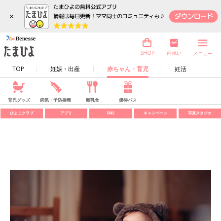
×
内祝い
SHOP
メニュー
TOP
妊娠・出産
赤ちゃん・育児
妊活
育児グッズ
病気・予防接種
離乳食
優待パス
ひよこクラブ
アプリ
SNS
キャンペーン
写真スタジオ