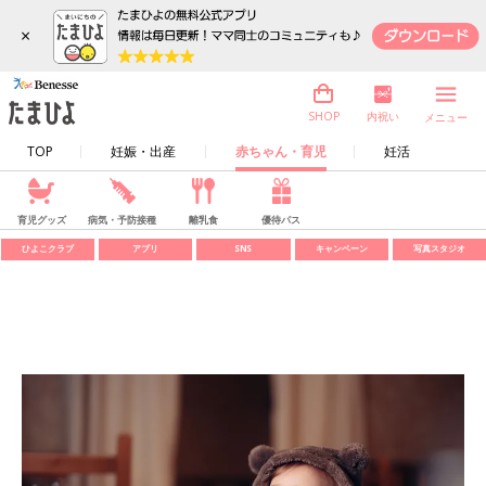
×
内祝い
SHOP
メニュー
TOP
妊娠・出産
赤ちゃん・育児
妊活
育児グッズ
病気・予防接種
離乳食
優待パス
ひよこクラブ
アプリ
SNS
キャンペーン
写真スタジオ