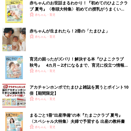
赤ちゃんのお世話まるわかり！『初めてのひよこクラ
ブ 夏号』〈巻頭大特集〉初めての授乳がうまくい
く！ おっぱい・ミルクの基本と夏のトラブル 解決テ
赤ちゃん・育児
ク
赤ちゃんが生まれたら！2冊の「たまひよ」
赤ちゃん・育児
育児の困ったがズバリ！解決する本『ひよこクラブ
秋号』 4カ月～2才になるまで、育児に役立つ情報が
いっぱい！
赤ちゃん・育児
アカチャンホンポでたまひよ雑誌を買うとポイント10
倍【期間限定】
赤ちゃん・育児
まるごと1冊“出産準備”の本『たまごクラブ 夏号』
〈スペシャル大特集〉夫婦で予習する 出産の教科書
赤ちゃん・育児