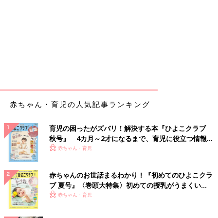
赤ちゃん・育児の人気記事ランキング
育児の困ったがズバリ！解決する本『ひよこクラブ
秋号』 4カ月～2才になるまで、育児に役立つ情報が
いっぱい！
赤ちゃん・育児
赤ちゃんのお世話まるわかり！『初めてのひよこクラ
ブ 夏号』〈巻頭大特集〉初めての授乳がうまくい
く！ おっぱい・ミルクの基本と夏のトラブル 解決テ
赤ちゃん・育児
ク