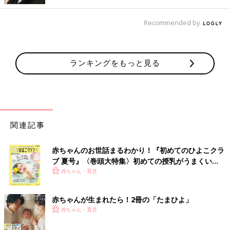
Recommended by
ランキングをもっと見る
関連記事
赤ちゃんのお世話まるわかり！『初めてのひよこクラ
ブ 夏号』〈巻頭大特集〉初めての授乳がうまくい
く！ おっぱい・ミルクの基本と夏のトラブル 解決テ
赤ちゃん・育児
ク
赤ちゃんが生まれたら！2冊の「たまひよ」
赤ちゃん・育児