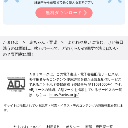
妊娠中から産後まで長く使える無料アプリ
無料ダウンロード
たまひよ
赤ちゃん・育児
よだれや臭いに悩む、けど毎日
洗うのは面倒…。枕カバーって、どのくらいの頻度で洗えばいい
の？専門家に聞く
ＡＢＪマークは、この電子書店・電子書籍配信サービスが、
著作権者からコンテンツ使用許諾を得た正規版配信サービス
であることを示す登録商標（登録番号 第11091000号）です。
ABJマークの詳細、ABJマークを掲示しているサービスの一覧
はこちら→
https://aebs.or.jp/
本サイトに掲載されている記事・写真・イラスト等のコンテンツの無断転載を禁じま
す。
たまひよについて
利用規約
ポリシー
医師・専門家一覧