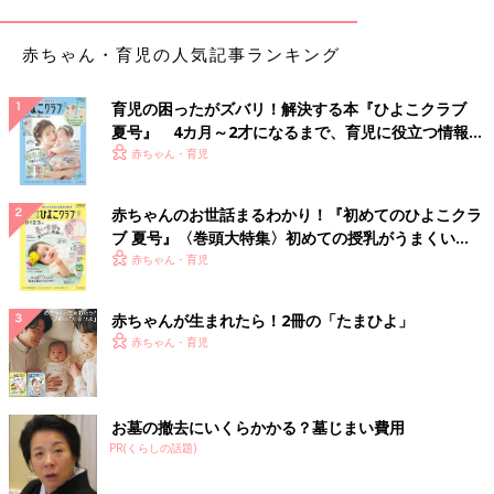
赤ちゃん・育児の人気記事ランキング
育児の困ったがズバリ！解決する本『ひよこクラブ
夏号』 4カ月～2才になるまで、育児に役立つ情報が
いっぱい！
赤ちゃん・育児
赤ちゃんのお世話まるわかり！『初めてのひよこクラ
ブ 夏号』〈巻頭大特集〉初めての授乳がうまくい
く！ おっぱい・ミルクの基本と夏のトラブル 解決テ
赤ちゃん・育児
ク
赤ちゃんが生まれたら！2冊の「たまひよ」
赤ちゃん・育児
お墓の撤去にいくらかかる？墓じまい費用
PR(くらしの話題)