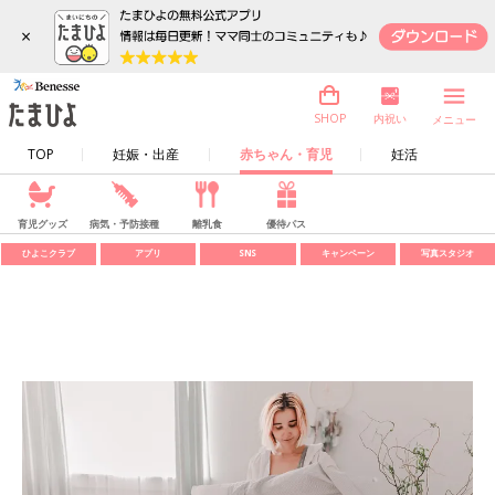
×
内祝い
SHOP
メニュー
TOP
妊娠・出産
赤ちゃん・育児
妊活
育児グッズ
病気・予防接種
離乳食
優待パス
ひよこクラブ
アプリ
SNS
キャンペーン
写真スタジオ