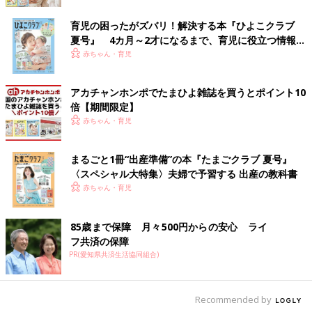
育児の困ったがズバリ！解決する本『ひよこクラブ
夏号』 4カ月～2才になるまで、育児に役立つ情報が
いっぱい！
赤ちゃん・育児
アカチャンホンポでたまひよ雑誌を買うとポイント10
倍【期間限定】
赤ちゃん・育児
まるごと1冊“出産準備”の本『たまごクラブ 夏号』
〈スペシャル大特集〉夫婦で予習する 出産の教科書
赤ちゃん・育児
85歳まで保障 月々500円からの安心 ライ
フ共済の保障
PR(愛知県共済生活協同組合)
Recommended by