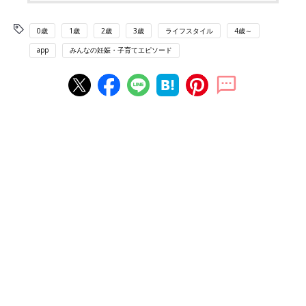
0歳
1歳
2歳
3歳
ライフスタイル
4歳～
app
みんなの妊娠・子育てエピソード