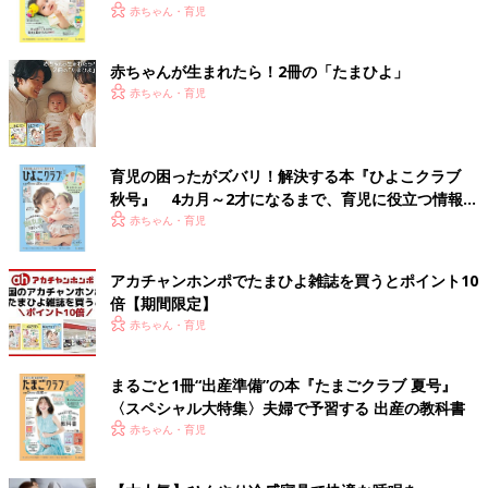
く！ おっぱい・ミルクの基本と夏のトラブル 解決テ
赤ちゃん・育児
ク
赤ちゃんが生まれたら！2冊の「たまひよ」
赤ちゃん・育児
育児の困ったがズバリ！解決する本『ひよこクラブ
秋号』 4カ月～2才になるまで、育児に役立つ情報が
いっぱい！
赤ちゃん・育児
アカチャンホンポでたまひよ雑誌を買うとポイント10
倍【期間限定】
赤ちゃん・育児
まるごと1冊“出産準備”の本『たまごクラブ 夏号』
〈スペシャル大特集〉夫婦で予習する 出産の教科書
赤ちゃん・育児