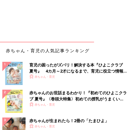
赤ちゃん・育児の人気記事ランキング
育児の困ったがズバリ！解決する本『ひよこクラブ
夏号』 4カ月～2才になるまで、育児に役立つ情報が
いっぱい！
赤ちゃん・育児
赤ちゃんのお世話まるわかり！『初めてのひよこクラ
ブ 夏号』〈巻頭大特集〉初めての授乳がうまくい
く！ おっぱい・ミルクの基本と夏のトラブル 解決テ
赤ちゃん・育児
ク
赤ちゃんが生まれたら！2冊の「たまひよ」
赤ちゃん・育児