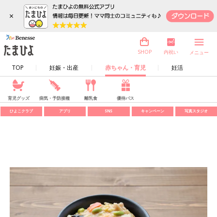
×
内祝い
SHOP
メニュー
TOP
妊娠・出産
赤ちゃん・育児
妊活
育児グッズ
病気・予防接種
離乳食
優待パス
ひよこクラブ
アプリ
SNS
キャンペーン
写真スタジオ