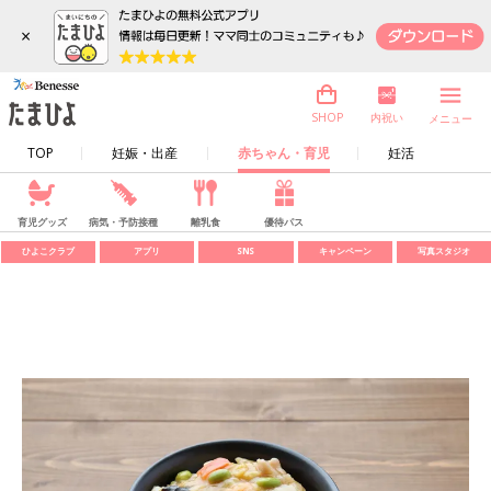
×
内祝い
SHOP
メニュー
TOP
妊娠・出産
赤ちゃん・育児
妊活
育児グッズ
病気・予防接種
離乳食
優待パス
ひよこクラブ
アプリ
SNS
キャンペーン
写真スタジオ