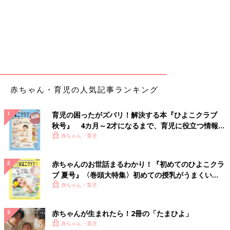
赤ちゃん・育児の人気記事ランキング
育児の困ったがズバリ！解決する本『ひよこクラブ
秋号』 4カ月～2才になるまで、育児に役立つ情報が
いっぱい！
赤ちゃん・育児
赤ちゃんのお世話まるわかり！『初めてのひよこクラ
ブ 夏号』〈巻頭大特集〉初めての授乳がうまくい
く！ おっぱい・ミルクの基本と夏のトラブル 解決テ
赤ちゃん・育児
ク
赤ちゃんが生まれたら！2冊の「たまひよ」
赤ちゃん・育児