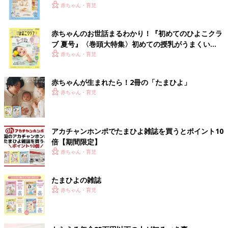
いっぱい！
赤ちゃん・育児
赤ちゃんのお世話まるわかり！『初めてのひよこクラ
ブ 夏号』〈巻頭大特集〉初めての授乳がうまくい
く！ おっぱい・ミルクの基本と夏のトラブル 解決テ
赤ちゃん・育児
ク
赤ちゃんが生まれたら！2冊の「たまひよ」
赤ちゃん・育児
アカチャンホンポでたまひよ雑誌を買うとポイント10
倍【期間限定】
赤ちゃん・育児
たまひよの雑誌
赤ちゃん・育児