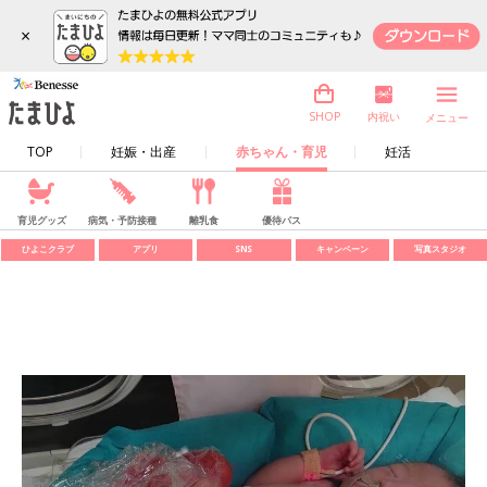
×
内祝い
SHOP
メニュー
TOP
妊娠・出産
赤ちゃん・育児
妊活
育児グッズ
病気・予防接種
離乳食
優待パス
ひよこクラブ
アプリ
SNS
キャンペーン
写真スタジオ