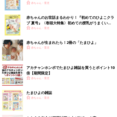
いっぱい！
赤ちゃん・育児
赤ちゃんのお世話まるわかり！『初めてのひよこクラ
ブ 夏号』〈巻頭大特集〉初めての授乳がうまくい
く！ おっぱい・ミルクの基本と夏のトラブル 解決テ
赤ちゃん・育児
ク
赤ちゃんが生まれたら！2冊の「たまひよ」
赤ちゃん・育児
アカチャンホンポでたまひよ雑誌を買うとポイント10
倍【期間限定】
赤ちゃん・育児
たまひよの雑誌
赤ちゃん・育児