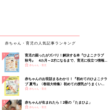
赤ちゃん・育児の人気記事ランキング
育児の困ったがズバリ！解決する本『ひよこクラブ
秋号』 4カ月～2才になるまで、育児に役立つ情報が
いっぱい！
赤ちゃん・育児
赤ちゃんのお世話まるわかり！『初めてのひよこクラ
ブ 夏号』〈巻頭大特集〉初めての授乳がうまくい
く！ おっぱい・ミルクの基本と夏のトラブル 解決テ
赤ちゃん・育児
ク
赤ちゃんが生まれたら！2冊の「たまひよ」
赤ちゃん・育児