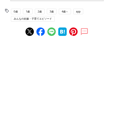
0歳
1歳
2歳
3歳
4歳～
app
みんなの妊娠・子育てエピソード