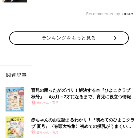
Recommended by
ランキングをもっと見る
関連記事
育児の困ったがズバリ！解決する本『ひよこクラブ
秋号』 4カ月～2才になるまで、育児に役立つ情報が
いっぱい！
赤ちゃん・育児
赤ちゃんのお世話まるわかり！『初めてのひよこクラ
ブ 夏号』〈巻頭大特集〉初めての授乳がうまくい
く！ おっぱい・ミルクの基本と夏のトラブル 解決テ
赤ちゃん・育児