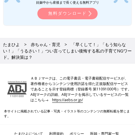
妊娠中から産後まで長く使える無料アプリ
無料ダウンロード
たまひよ
赤ちゃん・育児
「早くして！」「もう知らな
い！」「うるさい！」つい言ってしまい後悔する私の子育てNGワー
ド。解決策は？
ＡＢＪマークは、この電子書店・電子書籍配信サービスが、
著作権者からコンテンツ使用許諾を得た正規版配信サービス
であることを示す登録商標（登録番号 第11091000号）です。
ABJマークの詳細、ABJマークを掲示しているサービスの一覧
はこちら→
https://aebs.or.jp/
本サイトに掲載されている記事・写真・イラスト等のコンテンツの無断転載を禁じま
す。
たまひよについて
利用規約
ポリシー
医師・専門家一覧