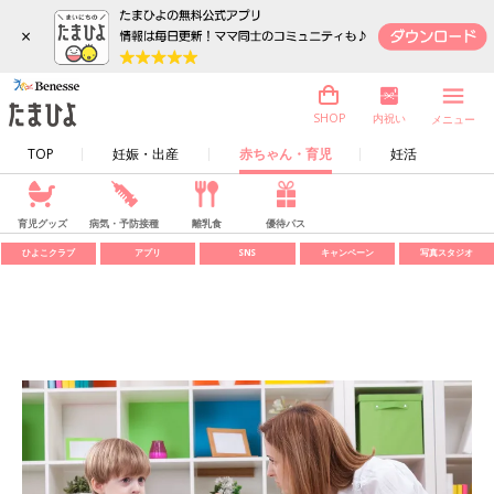
×
内祝い
SHOP
メニュー
TOP
妊娠・出産
赤ちゃん・育児
妊活
育児グッズ
病気・予防接種
離乳食
優待パス
ひよこクラブ
アプリ
SNS
キャンペーン
写真スタジオ