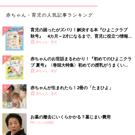
赤ちゃん・育児の人気記事ランキング
育児の困ったがズバリ！解決する本『ひよこクラブ
秋号』 4カ月～2才になるまで、育児に役立つ情報が
いっぱい！
赤ちゃん・育児
赤ちゃんのお世話まるわかり！『初めてのひよこクラ
ブ 夏号』〈巻頭大特集〉初めての授乳がうまくい
く！ おっぱい・ミルクの基本と夏のトラブル 解決テ
赤ちゃん・育児
ク
赤ちゃんが生まれたら！2冊の「たまひよ」
赤ちゃん・育児
お墓の撤去にいくらかかる？墓じまい費用
PR(くらしの話題)