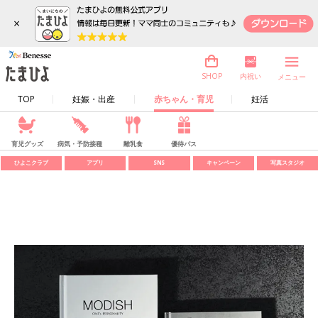
×
内祝い
SHOP
メニュー
TOP
妊娠・出産
赤ちゃん・育児
妊活
育児グッズ
病気・予防接種
離乳食
優待パス
ひよこクラブ
アプリ
SNS
キャンペーン
写真スタジオ