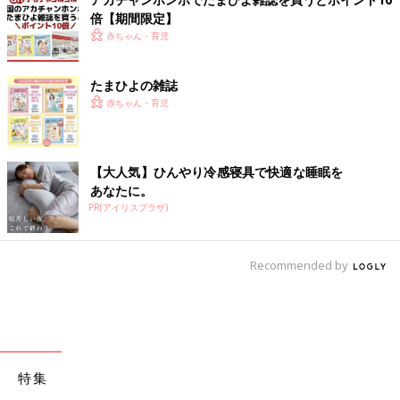
倍【期間限定】
赤ちゃん・育児
たまひよの雑誌
赤ちゃん・育児
【大人気】ひんやり冷感寝具で快適な睡眠を
あなたに。
PR(アイリスプラザ)
Recommended by
特集