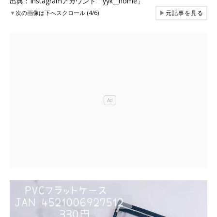
出典：Instagramアカウント「yyk__home」
▼
次の画像は下へスクロール (4/6)
▶
元記事を見る