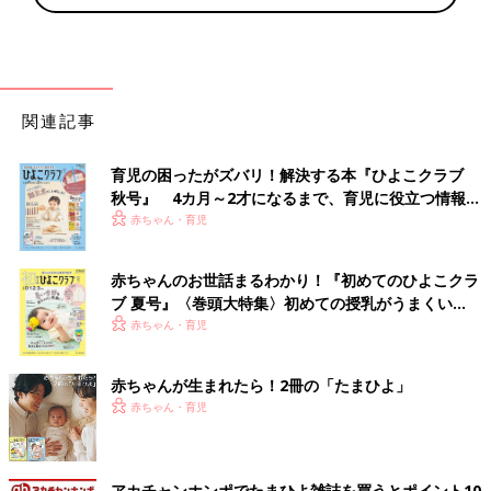
関連記事
育児の困ったがズバリ！解決する本『ひよこクラブ
秋号』 4カ月～2才になるまで、育児に役立つ情報が
いっぱい！
赤ちゃん・育児
赤ちゃんのお世話まるわかり！『初めてのひよこクラ
ブ 夏号』〈巻頭大特集〉初めての授乳がうまくい
く！ おっぱい・ミルクの基本と夏のトラブル 解決テ
赤ちゃん・育児
ク
赤ちゃんが生まれたら！2冊の「たまひよ」
赤ちゃん・育児
アカチャンホンポでたまひよ雑誌を買うとポイント10