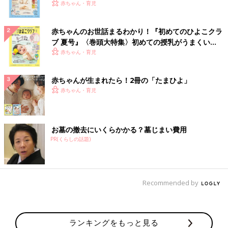
いっぱい！
赤ちゃん・育児
赤ちゃんのお世話まるわかり！『初めてのひよこクラ
ブ 夏号』〈巻頭大特集〉初めての授乳がうまくい
く！ おっぱい・ミルクの基本と夏のトラブル 解決テ
赤ちゃん・育児
ク
赤ちゃんが生まれたら！2冊の「たまひよ」
赤ちゃん・育児
お墓の撤去にいくらかかる？墓じまい費用
PR(くらしの話題)
Recommended by
ランキングをもっと見る