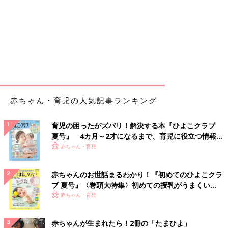
赤ちゃん・育児の人気記事ランキング
育児の困ったがズバリ！解決する本『ひよこクラブ
夏号』 4カ月～2才になるまで、育児に役立つ情報が
いっぱい！
赤ちゃん・育児
赤ちゃんのお世話まるわかり！『初めてのひよこクラ
ブ 夏号』〈巻頭大特集〉初めての授乳がうまくい
く！ おっぱい・ミルクの基本と夏のトラブル 解決テ
赤ちゃん・育児
ク
赤ちゃんが生まれたら！2冊の「たまひよ」