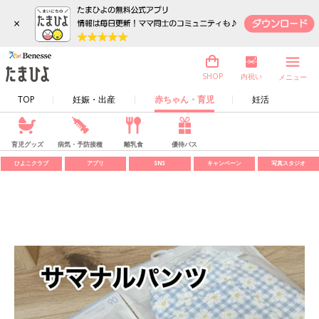
×
内祝い
SHOP
メニュー
TOP
妊娠・出産
赤ちゃん・育児
妊活
育児グッズ
病気・予防接種
離乳食
優待パス
ひよこクラブ
アプリ
SNS
キャンペーン
写真スタジオ