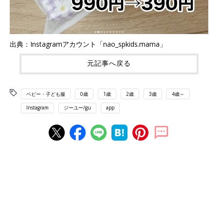
出典：Instagramアカウント「nao_spkids.mama」
元記事へ戻る
ベビー・子ども服
0歳
1歳
2歳
3歳
4歳～
Instagram
ジーユー/gu
app