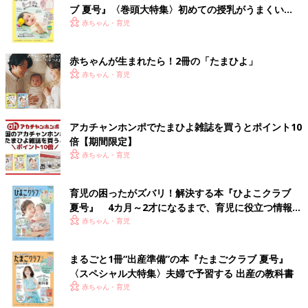
ブ 夏号』〈巻頭大特集〉初めての授乳がうまくい
く！ おっぱい・ミルクの基本と夏のトラブル 解決テ
赤ちゃん・育児
ク
赤ちゃんが生まれたら！2冊の「たまひよ」
赤ちゃん・育児
アカチャンホンポでたまひよ雑誌を買うとポイント10
倍【期間限定】
赤ちゃん・育児
育児の困ったがズバリ！解決する本『ひよこクラブ
夏号』 4カ月～2才になるまで、育児に役立つ情報が
いっぱい！
赤ちゃん・育児
まるごと1冊“出産準備”の本『たまごクラブ 夏号』
〈スペシャル大特集〉夫婦で予習する 出産の教科書
赤ちゃん・育児