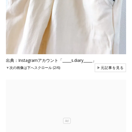
出典：Instagramアカウント「_____s.diary_____」
▼
次の画像は下へスクロール (2/6)
▶
元記事を見る