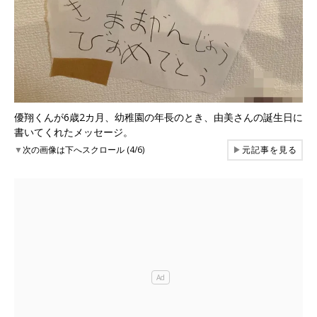
優翔くんが6歳2カ月、幼稚園の年長のとき、由美さんの誕生日に
書いてくれたメッセージ。
▼
次の画像は下へスクロール (4/6)
▶
元記事を見る