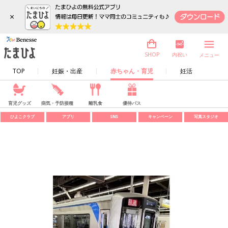
×
内祝い
SHOP
メニュー
TOP
妊娠・出産
赤ちゃん・育児
妊活
育児グッズ
病気・予防接種
離乳食
優待パス
ひよこクラブ
アプリ
SNS
キャンペーン
写真スタジオ