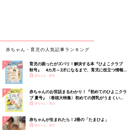
赤ちゃん・育児の人気記事ランキング
育児の困ったがズバリ！解決する本『ひよこクラブ
秋号』 4カ月～2才になるまで、育児に役立つ情報が
いっぱい！
赤ちゃん・育児
赤ちゃんのお世話まるわかり！『初めてのひよこクラ
ブ 夏号』〈巻頭大特集〉初めての授乳がうまくい
く！ おっぱい・ミルクの基本と夏のトラブル 解決テ
赤ちゃん・育児
ク
赤ちゃんが生まれたら！2冊の「たまひよ」
赤ちゃん・育児