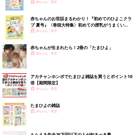
いっぱい！
赤ちゃん・育児
赤ちゃんのお世話まるわかり！『初めてのひよこクラ
ブ 夏号』〈巻頭大特集〉初めての授乳がうまくい
く！ おっぱい・ミルクの基本と夏のトラブル 解決テ
赤ちゃん・育児
ク
赤ちゃんが生まれたら！2冊の「たまひよ」
赤ちゃん・育児
アカチャンホンポでたまひよ雑誌を買うとポイント10
倍【期間限定】
赤ちゃん・育児
たまひよの雑誌
赤ちゃん・育児
もらえる年金25万円以下の人が知るべき事