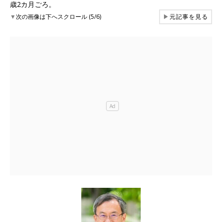
歳2カ月ごろ。
▼
次の画像は下へスクロール (5/6)
▶
元記事を見る