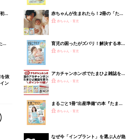
まるごと1冊“出産準備”の本『たまご
クラブ 夏号』〈スペシャル大特集〉
赤ちゃん・育児
夫婦で予習する 出産の教科書
なぜ今「インプラント」を選ぶ人が急
増中？65歳以上の方は要確認。抜けた
歯の放置は...
PR（あんしんインプラント）
Recommended by
離乳食はいつから？進め方は？「たまひよ きほんの離
乳食」
授乳の悩みや初めての離乳食作りに役立つ