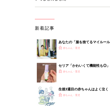
生後3週目の赤ちゃんはよく泣く
って本当？【専門家】
赤ちゃん・育児
反抗期の息子が...ママたちが「
赤ちゃん・育児
1
2