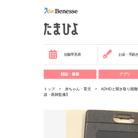
妊娠早見表
お金・手続
雑誌・書籍
アプリ
トップ
赤ちゃん・育児
ADHDと聞き取り困
談・医師監修】