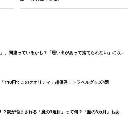
！？親が悩まされる「魔の3週目」って何？「魔の3カ月」もある
平和だな～」と感じた瞬間
3
4
5
>