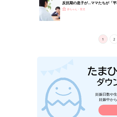
妊娠日数や
妊娠中か