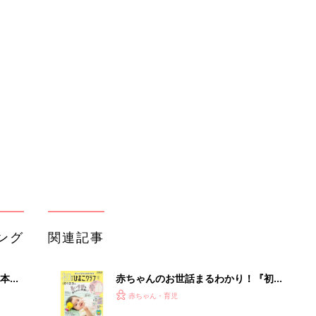
ング
関連記事
本
赤ちゃんのお世話まるわかり！『初め
2才
てのひよこクラブ 夏号』〈巻頭大特
赤ちゃん・育児
いっ
集〉初めての授乳がうまくいく！ お
っぱい・ミルクの基本と夏のトラブル
解決テク
初め
赤ちゃんが生まれたら！2冊の「たま
大特
ひよ」
赤ちゃん・育児
 お
ブル
たま
育児の困ったがズバリ！解決する本
『ひよこクラブ 夏号』 4カ月～2才
赤ちゃん・育児
になるまで、育児に役立つ情報がいっ
ぱい！
アカチャンホンポでたまひよ雑誌を買
歯を抜
うとポイント10倍【期間限定】
赤ちゃん・育児
イン