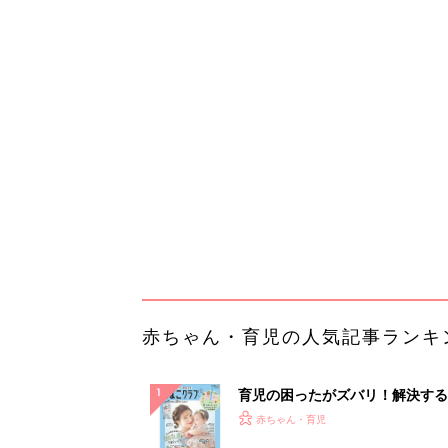
赤ちゃん・育児の人気記事ランキ
育児の困ったがズバリ！解決する
『ひよこクラブ 夏号』 4カ月～
赤ちゃん・育児
になるまで、育児に役立つ情報が
ぱい！
赤ちゃんのお世話まるわかり！『
てのひよこクラブ 夏号』〈巻頭
赤ちゃん・育児
集〉初めての授乳がうまくいく！
っぱい・ミルクの基本と夏のトラ
解決テク
赤ちゃんが生まれたら！2冊の「
ひよ」
赤ちゃん・育児
65歳以上の方は確認してみて「
いたまま放置…」実は危険信号？
プラント始...
PR（あんしんインプラント）