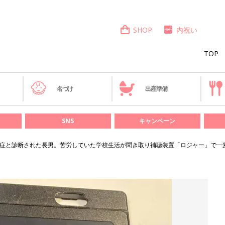
SHOP
内祝い
TOP
き
名づけ
出産準備
SNS
キャンペーン
難症と診断された長男。苦労していた学校生活が聞き取り補聴装置「ロジャー」で一