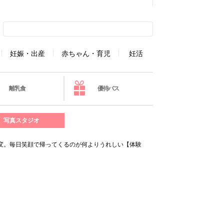
妊娠・出産
赤ちゃん・育児
妊活
離乳食
優待パス
写真スタジオ
変。毎日笑顔で帰ってくるのが何よりうれしい【体験