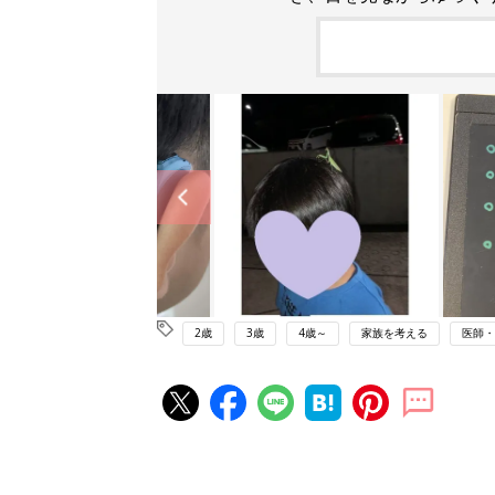
2歳
3歳
4歳～
家族を考える
医師・