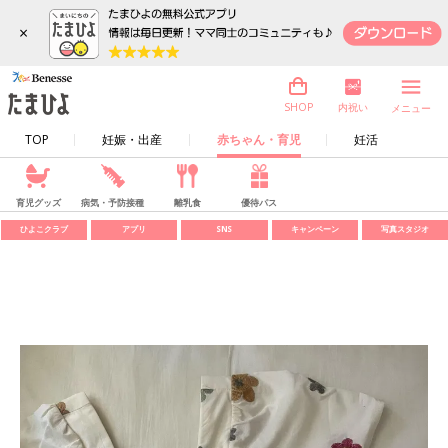
×
内祝い
SHOP
メニュー
TOP
妊娠・出産
赤ちゃん・育児
妊活
育児グッズ
病気・予防接種
離乳食
優待パス
ひよこクラブ
アプリ
SNS
キャンペーン
写真スタジオ