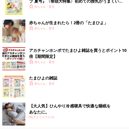
ブ 夏号』〈巻頭大特集〉初めての授乳がうまくい
く！ おっぱい・ミルクの基本と夏のトラブル 解決テ
赤ちゃん・育児
ク
赤ちゃんが生まれたら！2冊の「たまひよ」
赤ちゃん・育児
アカチャンホンポでたまひよ雑誌を買うとポイント10
倍【期間限定】
赤ちゃん・育児
たまひよの雑誌
赤ちゃん・育児
【大人気】ひんやり冷感寝具で快適な睡眠を
あなたに。
PR(アイリスプラザ)