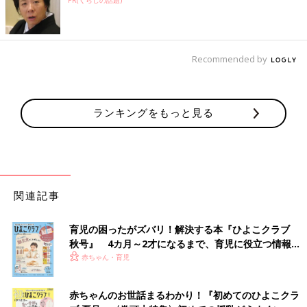
Recommended by
ランキングをもっと見る
関連記事
育児の困ったがズバリ！解決する本『ひよこクラブ
秋号』 4カ月～2才になるまで、育児に役立つ情報が
いっぱい！
赤ちゃん・育児
赤ちゃんのお世話まるわかり！『初めてのひよこクラ