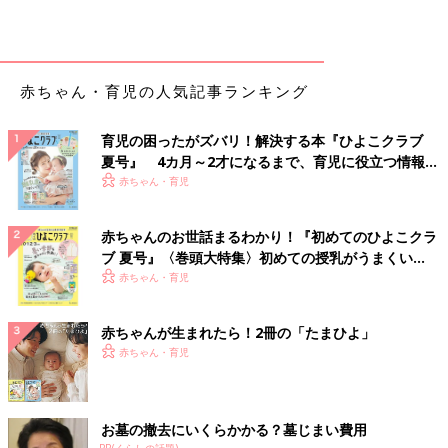
赤ちゃん・育児の人気記事ランキング
育児の困ったがズバリ！解決する本『ひよこクラブ
夏号』 4カ月～2才になるまで、育児に役立つ情報が
いっぱい！
赤ちゃん・育児
赤ちゃんのお世話まるわかり！『初めてのひよこクラ
ブ 夏号』〈巻頭大特集〉初めての授乳がうまくい
く！ おっぱい・ミルクの基本と夏のトラブル 解決テ
赤ちゃん・育児
ク
赤ちゃんが生まれたら！2冊の「たまひよ」
赤ちゃん・育児
お墓の撤去にいくらかかる？墓じまい費用
PR(くらしの話題)