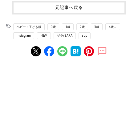
元記事へ戻る
ベビー・子ども服
0歳
1歳
2歳
3歳
4歳～
Instagram
H&M
ザラ/ZARA
app