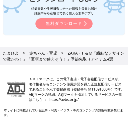
妊娠日数や生後日数に合った情報を毎日お届け
妊娠中から産後まで長く使える無料アプリ
無料ダウンロード
たまひよ
赤ちゃん・育児
ZARA・H＆M「繊細なデザイン
で激かわ！」「夏頃まで使えそう！」季節先取りアイテム4選
ＡＢＪマークは、この電子書店・電子書籍配信サービスが、
著作権者からコンテンツ使用許諾を得た正規版配信サービス
であることを示す登録商標（登録番号 第11091000号）です。
ABJマークの詳細、ABJマークを掲示しているサービスの一覧
はこちら→
https://aebs.or.jp/
本サイトに掲載されている記事・写真・イラスト等のコンテンツの無断転載を禁じま
す。