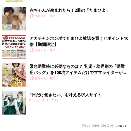
ク
赤ちゃんが生まれたら！2冊の「たまひよ」
赤ちゃん・育児
アカチャンホンポでたまひよ雑誌を買うとポイント10
倍【期間限定】
赤ちゃん・育児
緊急避難時に必要なものは？ 乳児・幼児別の「避難
用バッグ」を100均アイテムだけでママライターがつ
くってみた！
赤ちゃん・育児
1日だけ働きたい、を叶える求人サイト
PR(ショットワークス)
Recommended by