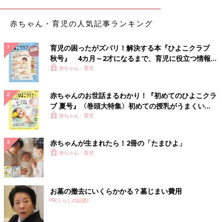
赤ちゃん・育児の人気記事ランキング
育児の困ったがズバリ！解決する本『ひよこクラブ
秋号』 4カ月～2才になるまで、育児に役立つ情報が
いっぱい！
赤ちゃん・育児
赤ちゃんのお世話まるわかり！『初めてのひよこクラ
ブ 夏号』〈巻頭大特集〉初めての授乳がうまくい
く！ おっぱい・ミルクの基本と夏のトラブル 解決テ
赤ちゃん・育児
ク
赤ちゃんが生まれたら！2冊の「たまひよ」
赤ちゃん・育児
お墓の撤去にいくらかかる？墓じまい費用
PR(くらしの話題)