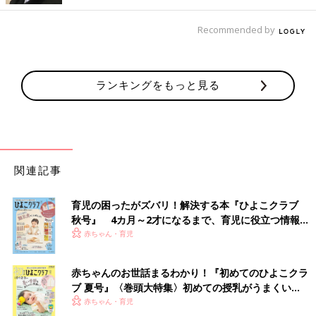
Recommended by
ランキングをもっと見る
関連記事
育児の困ったがズバリ！解決する本『ひよこクラブ
秋号』 4カ月～2才になるまで、育児に役立つ情報が
いっぱい！
赤ちゃん・育児
赤ちゃんのお世話まるわかり！『初めてのひよこクラ
ブ 夏号』〈巻頭大特集〉初めての授乳がうまくい
く！ おっぱい・ミルクの基本と夏のトラブル 解決テ
赤ちゃん・育児