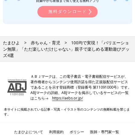
妊娠中から産後まで長く使える無料アプリ
無料ダウンロード
たまひよ
赤ちゃん・育児
100均で実現！「バリエーショ
ン無限」「ただ楽しいだけじゃない」親子で楽しめる運動遊びグッ
ズ4選
ＡＢＪマークは、この電子書店・電子書籍配信サービスが、
著作権者からコンテンツ使用許諾を得た正規版配信サービス
であることを示す登録商標（登録番号 第11091000号）です。
ABJマークの詳細、ABJマークを掲示しているサービスの一覧
はこちら→
https://aebs.or.jp/
本サイトに掲載されている記事・写真・イラスト等のコンテンツの無断転載を禁じま
す。
たまひよについて
利用規約
ポリシー
医師・専門家一覧