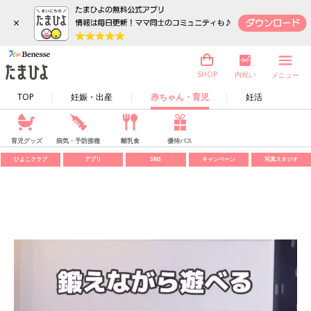
×
内祝い
SHOP
メニュー
TOP
妊娠・出産
赤ちゃん・育児
妊活
育児グッズ
病気・予防接種
離乳食
優待パス
ひよこクラブ
アプリ
SNS
キャンペーン
写真スタジオ