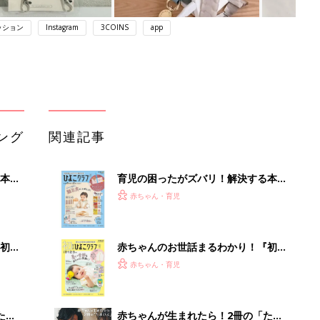
ッション
Instagram
3COINS
app
ング
関連記事
本
育児の困ったがズバリ！解決する本
2才
『ひよこクラブ 秋号』 4カ月～2才
赤ちゃん・育児
いっ
になるまで、育児に役立つ情報がいっ
ぱい！
初め
赤ちゃんのお世話まるわかり！『初め
大特
てのひよこクラブ 夏号』〈巻頭大特
赤ちゃん・育児
 お
集〉初めての授乳がうまくいく！ お
ブル
っぱい・ミルクの基本と夏のトラブル
解決テク
たま
赤ちゃんが生まれたら！2冊の「たま