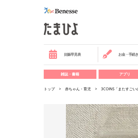
妊娠早見表
お金・手続
雑誌・書籍
アプリ
トップ
赤ちゃん・育児
3COINS「またす