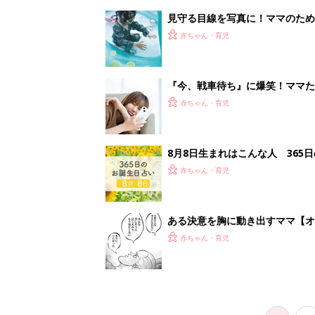
見守る目線を写真に！ママのための撮
赤ちゃん・育児
『今、戦車待ち』に爆笑！ママた
赤ちゃん・育児
8月8日生まれはこんな人 365
赤ちゃん・育児
ある決意を胸に動き出すママ【オ
赤ちゃん・育児