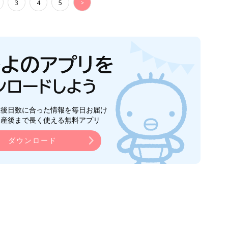
3
4
5
>
生後日数に合った情報を毎日お届け
ら産後まで長く使える無料アプリ
ダウンロード