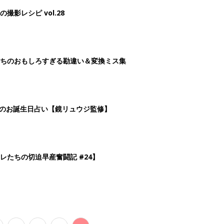
影レシピ vol.28
ちのおもしろすぎる勘違い＆変換ミス集
日のお誕生日占い【鏡リュウジ監修】
レたちの切迫早産奮闘記 #24】