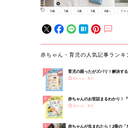
0歳
1歳
2歳
3歳
4歳～
ファ
赤ちゃん・育児の人気記事ランキ
育児の困ったがズバリ！解決する
『ひよこクラブ 秋号』 4カ月～
赤ちゃん・育児
になるまで、育児に役立つ情報が
ぱい！
赤ちゃんのお世話まるわかり！『
てのひよこクラブ 夏号』〈巻頭
赤ちゃん・育児
集〉初めての授乳がうまくいく！
っぱい・ミルクの基本と夏のトラ
解決テク
赤ちゃんが生まれたら！2冊の「