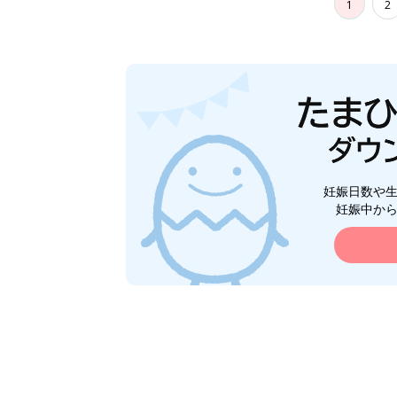
1
2
妊娠日数や
妊娠中か