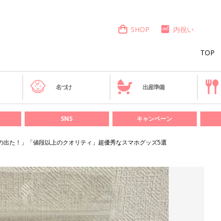
SHOP
内祝い
TOP
き
名づけ
出産準備
SNS
キャンペーン
ごいの出た！」「値段以上のクオリティ」超優秀なスマホグッズ5選