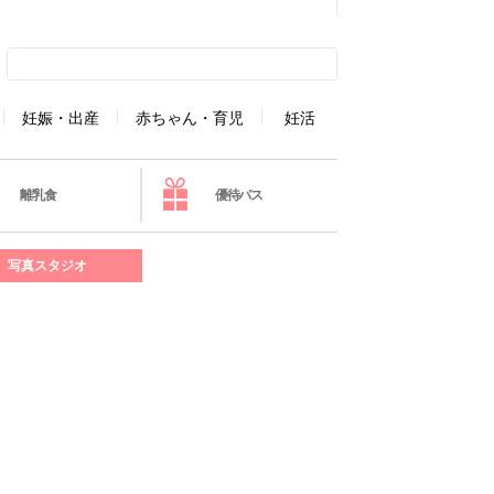
妊娠・出産
赤ちゃん・育児
妊活
離乳食
優待パス
写真スタジオ