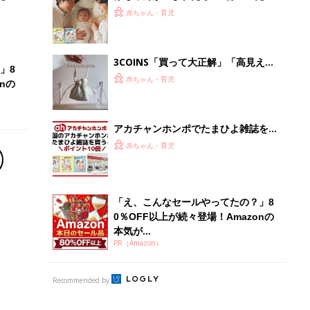
ひよ」
赤ちゃん・育児
3COINS「買って大正解」「高見えで
」8
可愛すぎ」大人気のファッショングッ
赤ちゃん・育児
nの
ズ4選
アカチャンホンポでたまひよ雑誌を買
うとポイント10倍【期間限定】
赤ちゃん・育児
「え、こんなセールやってたの？」8
0％OFF以上が続々登場！Amazonの
本気が...
PR（Amazon）
Recommended by