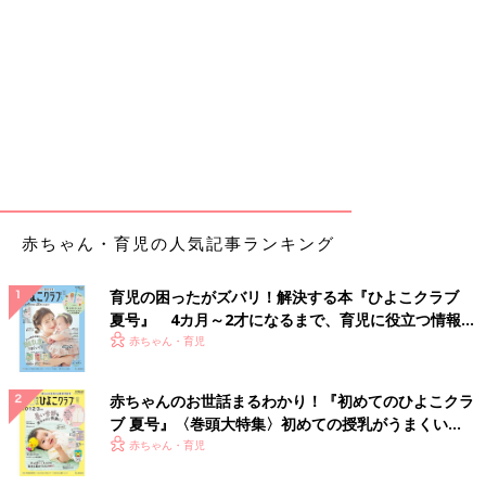
赤ちゃん・育児の人気記事ランキング
育児の困ったがズバリ！解決する本『ひよこクラブ
夏号』 4カ月～2才になるまで、育児に役立つ情報が
いっぱい！
赤ちゃん・育児
赤ちゃんのお世話まるわかり！『初めてのひよこクラ
ブ 夏号』〈巻頭大特集〉初めての授乳がうまくい
く！ おっぱい・ミルクの基本と夏のトラブル 解決テ
赤ちゃん・育児
ク