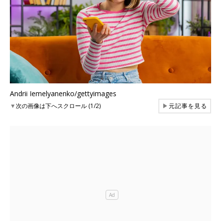
Andrii Iemelyanenko/gettyimages
▼
次の画像は下へスクロール (1/2)
▶
元記事を見る