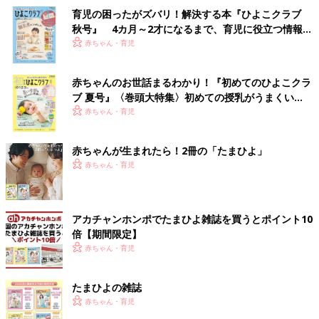
育児の困ったがズバリ！解決する本『ひよこクラブ
秋号』 4カ月～2才になるまで、育児に役立つ情報が
いっぱい！
赤ちゃん・育児
赤ちゃんのお世話まるわかり！『初めてのひよこクラ
ブ 夏号』〈巻頭大特集〉初めての授乳がうまくい
く！ おっぱい・ミルクの基本と夏のトラブル 解決テ
赤ちゃん・育児
ク
赤ちゃんが生まれたら！2冊の「たまひよ」
赤ちゃん・育児
アカチャンホンポでたまひよ雑誌を買うとポイント10
倍【期間限定】
赤ちゃん・育児
たまひよの雑誌
赤ちゃん・育児