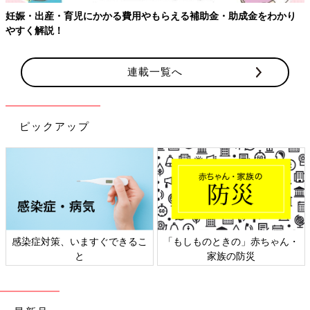
助金・助成金をわかり
【ワクチン接種できるものも】妊婦の感染症
連載一覧へ
ピックアップ
しものときの」赤ちゃん・
日本外来小児科学会リーフレッ
六星占
家族の防災
ト検討会