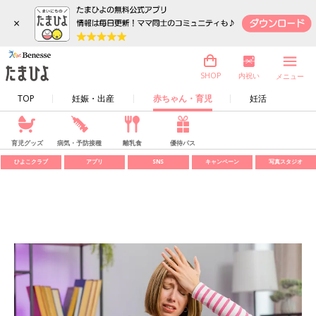
×
内祝い
SHOP
メニュー
TOP
妊娠・出産
赤ちゃん・育児
妊活
育児グッズ
病気・予防接種
離乳食
優待パス
ひよこクラブ
アプリ
SNS
キャンペーン
写真スタジオ