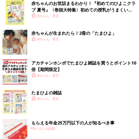
赤ちゃんのお世話まるわかり！『初めてのひよこクラ
ブ 夏号』〈巻頭大特集〉初めての授乳がうまくい
く！ おっぱい・ミルクの基本と夏のトラブル 解決テ
赤ちゃん・育児
ク
赤ちゃんが生まれたら！2冊の「たまひよ」
赤ちゃん・育児
アカチャンホンポでたまひよ雑誌を買うとポイント10
倍【期間限定】
赤ちゃん・育児
たまひよの雑誌
赤ちゃん・育児
もらえる年金25万円以下の人が知るべき事
PR(くらしの話題)