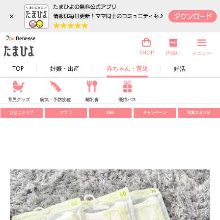
×
内祝い
SHOP
メニュー
TOP
妊娠・出産
赤ちゃん・育児
妊活
育児グッズ
病気・予防接種
離乳食
優待パス
ひよこクラブ
アプリ
SNS
キャンペーン
写真スタジオ