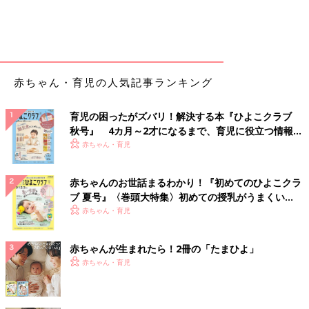
赤ちゃん・育児の人気記事ランキング
育児の困ったがズバリ！解決する本『ひよこクラブ
秋号』 4カ月～2才になるまで、育児に役立つ情報が
いっぱい！
赤ちゃん・育児
赤ちゃんのお世話まるわかり！『初めてのひよこクラ
ブ 夏号』〈巻頭大特集〉初めての授乳がうまくい
く！ おっぱい・ミルクの基本と夏のトラブル 解決テ
赤ちゃん・育児
ク
赤ちゃんが生まれたら！2冊の「たまひよ」
赤ちゃん・育児