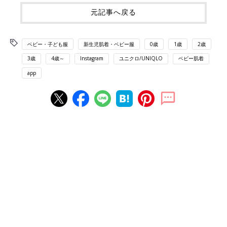
元記事へ戻る
ベビー・子ども服
新生児肌着・ベビー服
0歳
1歳
2歳
3歳
4歳～
Instagram
ユニクロ/UNIQLO
ベビー肌着
app