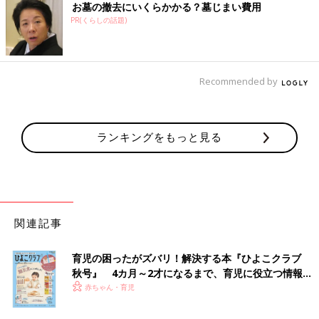
お墓の撤去にいくらかかる？墓じまい費用
PR(くらしの話題)
Recommended by
ランキングをもっと見る
関連記事
育児の困ったがズバリ！解決する本『ひよこクラブ
秋号』 4カ月～2才になるまで、育児に役立つ情報が
いっぱい！
赤ちゃん・育児